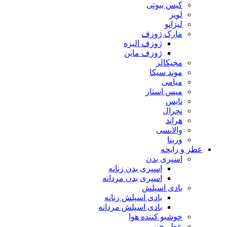
کیس بیوتی
لویز
لیزانو
مارک ژوزف
ژوزف الیزه
ژوزف ماین
مجیکالر
موند سیکا
میامی
میس استار
نایس
نچرال
هراند
والانسی
وربنا
عطر و رایحه
اسپری بدن
اسپری بدن زنانه
اسپری بدن مردانه
بادی اسپلش
بادی اسپلش زنانه
بادی اسپلش مردانه
خوشبو کننده هوا
عطر جیبی