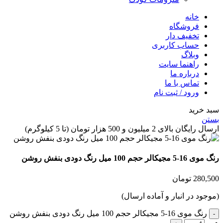
خانه
فروشگاه
تخفیف دار
حساب کاربری
وبلاگ
راهنما سایت
درباره ما
تماس با ما
ورود / ثبت نام
 خرید
ن
گان بالای 2 میلیون و 500 هزار تومان (تا 5 کیلوگرم)
یکالر حجم 100 میل رنگ دودی بنفش روشن
280,
تومان
جود در انبار و آماده ارسال)
رنگ موی 16-5 مجیکالر حجم 100 میل رنگ دودی بنفش روشن