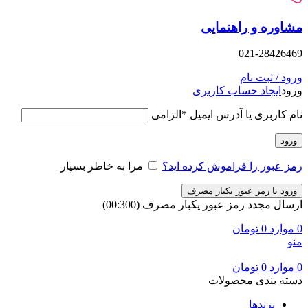
وره و راهنمایی
021-28426
د / ثبت نام
د
ایجاد حساب کاربری
 کاربری یا آدرس ایمیل
*
الزامی
ود
 عبور را فراموش کرده اید؟
مرا به خاطر بسپار
ود با رمز عبور یکبار مصرف
ال مجدد رمز عبور یکبار مصرف
(00:
300
)
وارد
0
تومان
وارد
0
تومان
ه بندی محصولات
برندها