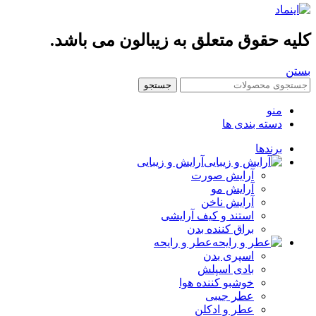
یه حقوق متعلق به زیبالون می باشد.
ن
جستجو
منو
دسته بندی ها
برندها
آرایش و زیبایی
آرایش صورت
آرایش مو
آرایش ناخن
استند و کیف آرایشی
براق کننده بدن
عطر و رایحه
اسپری بدن
بادی اسپلش
خوشبو کننده هوا
عطر جیبی
عطر و ادکلن