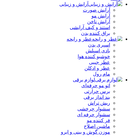
آرایش و زیبایی
آرایش صورت
آرایش مو
آرایش ناخن
استند و کیف آرایشی
براق کننده بدن
عطر و رایحه
اسپری بدن
بادی اسپلش
خوشبو کننده هوا
عطر جیبی
عطر و ادکلن
مام رول
لوازم برقی
اتو مو حرفه‌ای
برس حرارتی
بند انداز برقی
ریش تراش
سشوار چرخشی
سشوار حرفه ای
فر کننده‌ مو
ماشین اصلاح
موزن گوش و بینی و ابرو