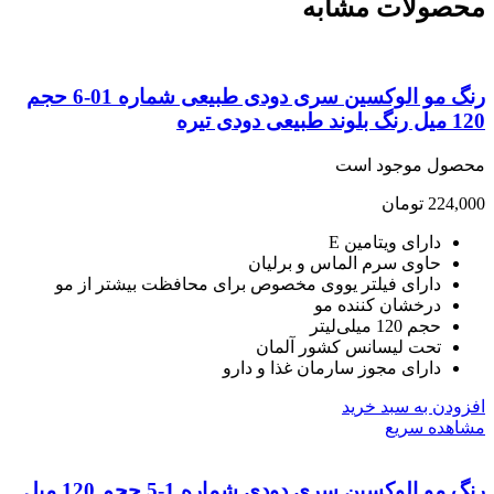
صولات مشابه
رنگ مو الوکسین سری دودی طبیعی شماره 01-6 حجم
یعی دودی تیره
صول موجود است
224,
تومان
دارای ویتامین E
حاوی سرم الماس و برلیان
دارای فیلتر یووی مخصوص برای محافظت بیشتر از مو
درخشان کننده مو
حجم 120 میلی‌لیتر
تحت لیسانس کشور آلمان
دارای مجوز سارمان غذا و دارو
ودن به سبد خرید
هده سریع
رنگ مو الوکسین سری دودی شماره 1-5 حجم 120 میل