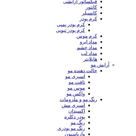
فیکساتور آرایشی
کانتور
کانسیلر
کرم پودر
کرم پودر پمپی
کرم پودر تیوپی
کرم موس
مداد ابرو
مداد چشم
مداد لب
هایلایتر
آرایش مو
حالت دهنده مو
اسپری مو
تافت مو
موس مو
واکس مو
رنگ مو و ملزومات
اسپری مش
اکسیدان
پودر دکلره
رنگ مو
رنگ مو پودری
واریاسیون