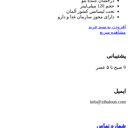
درخشان کننده مو
حجم 120 میلی‌لیتر
تحت لیسانس کشور آلمان
دارای مجوز سارمان غذا و دارو
ودن به سبد خرید
هده سریع
یبانی
یل
info@zibaloun.
اره تماس