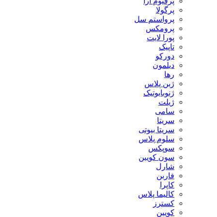
پرفیوم آرا
پرگولا
پرواستم سل
پرومکس
پورا لایت
تاپیک
دورکو
دیلمون
رها
ژبن پلاس
ژنوبایوتیک
ژیلت
سامی
سریتا
سریتا بیوتی
سلوم پلاس
سوپکس
سون کویین
شارل
فاربن
کاپرا
کالیما پلاس
کسترز
کویین