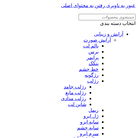
ر به ناوبری
رفتن به محتوای اصلی
خاب دسته بندی
آرایش و زیبایی
آرایش صورت
بالم لب
برس
پرایمر
پنکک
خط چشم
رژگونه
رژلب
رژلب جامد
رژلب مایع
رژلب مدادی
شاین لب
ریمل
ژل ابرو
سایه ابرو
سایه چشم
سرم ابرو