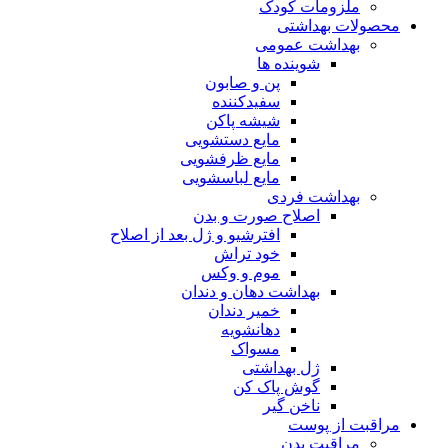
ملزومات کودک
محصولات بهداشتی
بهداشت عمومی
شوینده ها
پن و صابون
سفیدکننده
شیشه پاکن
مایع دستشویی
مایع ظرفشویی
مایع لباسشویی
بهداشت فردی
اصلاح صورت و بدن
افترشیو و ژل بعد از اصلاح
خود تراش
موم و وکس
بهداشت دهان و دندان
خمیر دندان
دهانشویه
مسواک
ژل بهداشتی
گوش پاک کن
ناخن گیر
مراقبت از پوست
مراقبت بدن