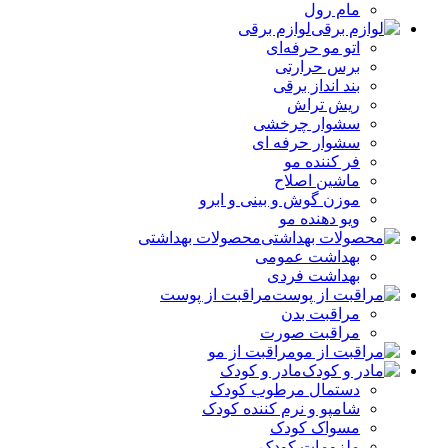
مام رول
لوازم برقی
اتو مو حرفه‌ای
برس حرارتی
بند انداز برقی
ریش تراش
سشوار چرخشی
سشوار حرفه ای
فر کننده‌ مو
ماشین اصلاح
موزن گوش و بینی و ابرو
ویو دهنده مو
محصولات بهداشتی
بهداشت عمومی
بهداشت فردی
مراقبت از پوست
مراقبت بدن
مراقبت صورت
مراقبت از مو
مادر و کودک
دستمال مرطوب کودک
شامپو و نرم کننده کودک
مسواک کودک
ملزومات کودک