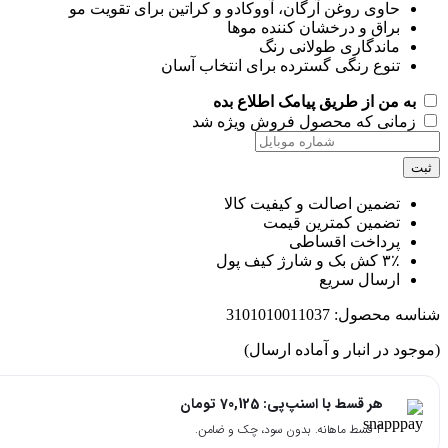
حاوی روغن آرگان، آووکادو و کراتین برای تقویت مو
براق و درخشان کننده موها
ماندگاری طولانی رنگ
تنوع رنگی گسترده برای انتخاب آسان
به من از طریق پیامک اطلاع بده
زمانی که محصول فروش ویژه شد
ت
تضمین اصالت و کیفیت کالا
تضمین کمترین قیمت
پرداخت اقساطی
۳٪ کش بک و شارژ کیف پول
ارسال سریع
اسه محصول:
3101010011037
جود در انبار و آماده ارسال)
هر قسط با اسنپ‌پی:
70,125
تومان
۴ قسط ماهانه. بدون سود، چک و ضامن.