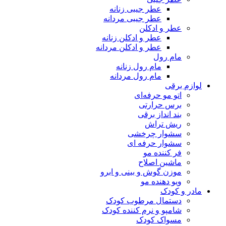
عطر جیبی زنانه
عطر جیبی مردانه
عطر و ادکلن
عطر و ادکلن زنانه
عطر و ادکلن مردانه
مام رول
مام رول زنانه
مام رول مردانه
لوازم برقی
اتو مو حرفه‌ای
برس حرارتی
بند انداز برقی
ریش تراش
سشوار چرخشی
سشوار حرفه ای
فر کننده‌ مو
ماشین اصلاح
موزن گوش و بینی و ابرو
ویو دهنده مو
مادر و کودک
دستمال مرطوب کودک
شامپو و نرم کننده کودک
مسواک کودک