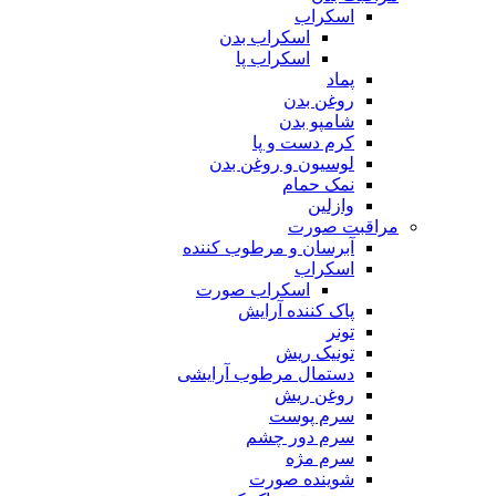
اسکراب
اسکراب بدن
اسکراب پا
پماد
روغن بدن
شامپو بدن
کرم دست و پا
لوسیون و روغن بدن
نمک حمام
وازلین
مراقبت صورت
آبرسان و مرطوب کننده
اسکراب
اسکراب صورت
پاک کننده آرایش
تونر
تونیک ریش
دستمال مرطوب آرایشی
روغن ریش
سرم پوست
سرم دور چشم
سرم مژه
شوینده صورت