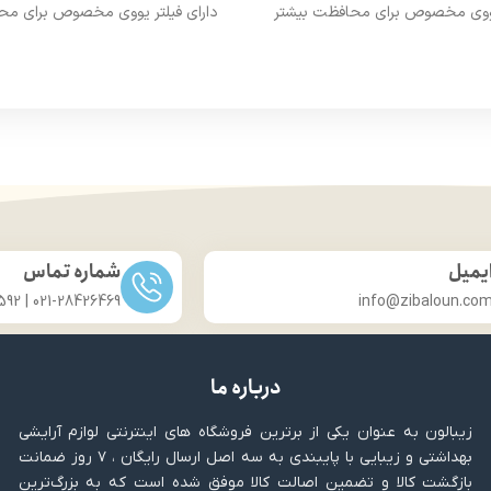
 یووی مخصوص برای محافظت بیشتر
دارای فیلتر یووی مخصوص برای مح
از مو
از مو
درخشان کننده مو
درخشان کننده مو
حجم 120 میلی‌لیتر
حجم 120 میلی‌لیتر
ت لیسانس کشور آلمان
تحت لیسانس کشور آلما
ی مجوز سارمان غذا و دارو
دارای مجوز سارمان غذا و د
یمیل
شماره تماس
021-28426469 | 031-33686592
info@zibaloun.co
درباره ما
زیبالون به عنوان یکی از برترین فروشگاه های اینترنتی لوازم آرایشی
بهداشتی و زیبایی با پایبندی به سه اصل ارسال رایگان ، ۷ روز ضمانت
بازگشت کالا و تضمین اصالت کالا موفق شده است که به بزرگ‌ترین