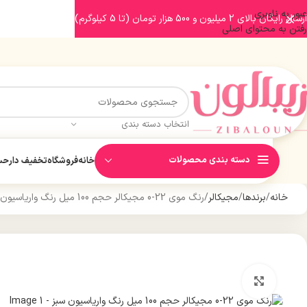
عبور به ناوبری
ارسال رایگان بالای 2 میلیون و 500 هزار تومان (تا 5 کیلوگرم)
رفتن به محتوای اصلی
انتخاب دسته بندی
دسته بندی محصولات
خانه
فروشگاه
تخفیف دار
حسا
خانه
برندها
مجیکالر
رنگ موی 22-0 مجیکالر حجم 100 میل رنگ واریاسیون سبز
بزرگنمایی تصویر