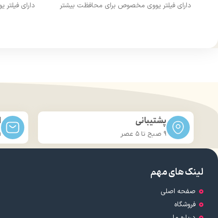
دارای فیلتر یووی مخصوص برای محافظت بیشتر
دارای فیلتر
از مو
درخشان کننده مو
حجم 120 میلی‌لیتر
تحت لیسانس کشور آلمان
تح
دارای مجوز سارمان غذا و دارو
دارا
پشتیبانی
ا
9 صبح تا ۵ عصر
m
لینک های مهم
صفحه اصلی
فروشگاه
درباره ما