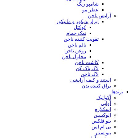
شامپو رنگ
عطر مو
آرایش ناخن
ابزار پدیکور و مانیکور
کوکتل
نمک حمام
تقویت کننده ناخن
بالم ناخن
روغن ناخن
محلول ناخن
کاشت ناخن
لاک پاک کن
لاک ناخن
استند و کیف آرایشی
براق کننده بدن
برندها
آکواتیک
آوایی
اسکلاره
الوکسین
بلو فلکس
بی ام اس
بیواستار