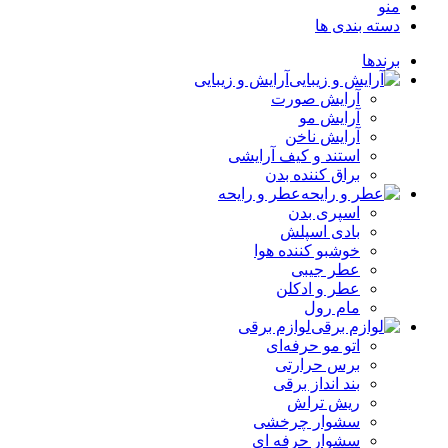
منو
دسته بندی ها
برندها
آرایش و زیبایی
آرایش صورت
آرایش مو
آرایش ناخن
استند و کیف آرایشی
براق کننده بدن
عطر و رایحه
اسپری بدن
بادی اسپلش
خوشبو کننده هوا
عطر جیبی
عطر و ادکلن
مام رول
لوازم برقی
اتو مو حرفه‌ای
برس حرارتی
بند انداز برقی
ریش تراش
سشوار چرخشی
سشوار حرفه ای