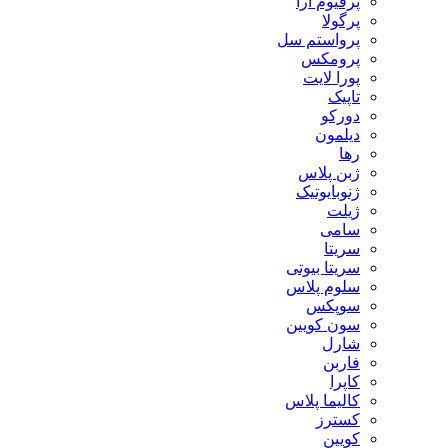
پرفیوم آرا
پرگولا
پرواستم سل
پرومکس
پورا لایت
تاپیک
دورکو
دیلمون
رها
ژبن پلاس
ژنوبایوتیک
ژیلت
سامی
سریتا
سریتا بیوتی
سلوم پلاس
سوپکس
سون کویین
شارل
فاربن
کاپرا
کالیما پلاس
کسترز
کویین