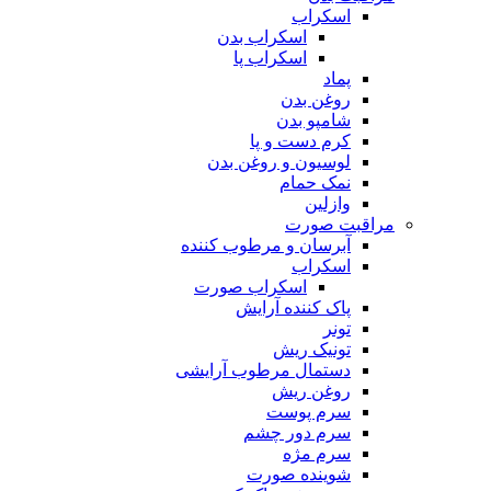
اسکراب
اسکراب بدن
اسکراب پا
پماد
روغن بدن
شامپو بدن
کرم دست و پا
لوسیون و روغن بدن
نمک حمام
وازلین
مراقبت صورت
آبرسان و مرطوب کننده
اسکراب
اسکراب صورت
پاک کننده آرایش
تونر
تونیک ریش
دستمال مرطوب آرایشی
روغن ریش
سرم پوست
سرم دور چشم
سرم مژه
شوینده صورت