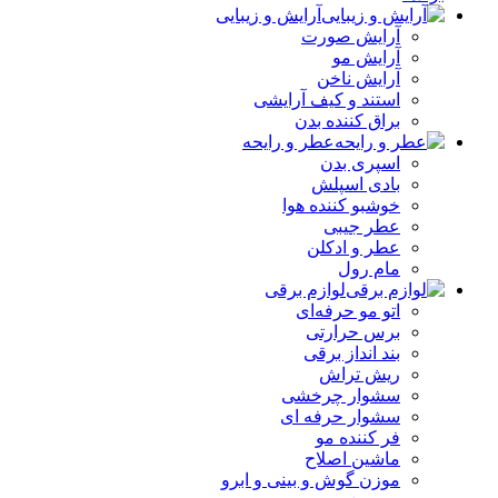
آرایش و زیبایی
آرایش صورت
آرایش مو
آرایش ناخن
استند و کیف آرایشی
براق کننده بدن
عطر و رایحه
اسپری بدن
بادی اسپلش
خوشبو کننده هوا
عطر جیبی
عطر و ادکلن
مام رول
لوازم برقی
اتو مو حرفه‌ای
برس حرارتی
بند انداز برقی
ریش تراش
سشوار چرخشی
سشوار حرفه ای
فر کننده‌ مو
ماشین اصلاح
موزن گوش و بینی و ابرو