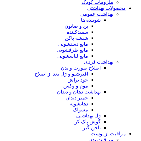
ملزومات کودک
محصولات بهداشتی
بهداشت عمومی
شوینده ها
پن و صابون
سفیدکننده
شیشه پاکن
مایع دستشویی
مایع ظرفشویی
مایع لباسشویی
بهداشت فردی
اصلاح صورت و بدن
افترشیو و ژل بعد از اصلاح
خود تراش
موم و وکس
بهداشت دهان و دندان
خمیر دندان
دهانشویه
مسواک
ژل بهداشتی
گوش پاک کن
ناخن گیر
مراقبت از پوست
مراقبت بدن