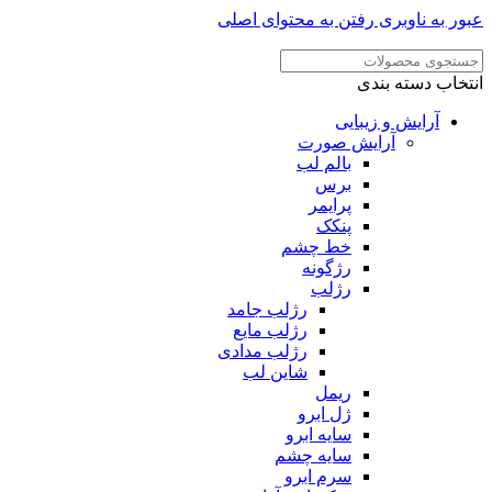
ر به ناوبری
رفتن به محتوای اصلی
خاب دسته بندی
آرایش و زیبایی
آرایش صورت
بالم لب
برس
پرایمر
پنکک
خط چشم
رژگونه
رژلب
رژلب جامد
رژلب مایع
رژلب مدادی
شاین لب
ریمل
ژل ابرو
سایه ابرو
سایه چشم
سرم ابرو