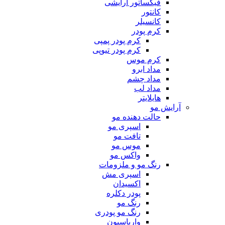
فیکساتور آرایشی
کانتور
کانسیلر
کرم پودر
کرم پودر پمپی
کرم پودر تیوپی
کرم موس
مداد ابرو
مداد چشم
مداد لب
هایلایتر
آرایش مو
حالت دهنده مو
اسپری مو
تافت مو
موس مو
واکس مو
رنگ مو و ملزومات
اسپری مش
اکسیدان
پودر دکلره
رنگ مو
رنگ مو پودری
واریاسیون