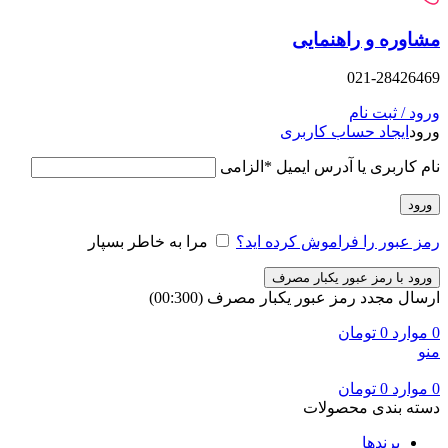
وره و راهنمایی
021-28426
د / ثبت نام
د
ایجاد حساب کاربری
 کاربری یا آدرس ایمیل
*
الزامی
ود
 عبور را فراموش کرده اید؟
مرا به خاطر بسپار
ود با رمز عبور یکبار مصرف
ال مجدد رمز عبور یکبار مصرف
(00:
300
)
وارد
0
تومان
وارد
0
تومان
ه بندی محصولات
برندها