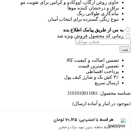
حاوی روغن آرگان، آووکادو و کراتین برای تقویت مو
براق و درخشان کننده موها
ماندگاری طولانی رنگ
تنوع رنگی گسترده برای انتخاب آسان
به من از طریق پیامک اطلاع بده
زمانی که محصول فروش ویژه شد
ت
تضمین اصالت و کیفیت کالا
تضمین کمترین قیمت
پرداخت اقساطی
۳٪ کش بک و شارژ کیف پول
ارسال سریع
اسه محصول:
3101010011061
جود در انبار و آماده ارسال)
هر قسط با اسنپ‌پی:
70,125
تومان
۴ قسط ماهانه. بدون سود، چک و ضامن.