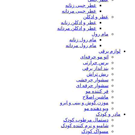
عطر جیبی زنانه
عطر جیبی مردانه
عطر و ادکلن
عطر و ادکلن زنانه
عطر و ادکلن مردانه
مام رول
مام رول زنانه
مام رول مردانه
لوازم برقی
اتو مو حرفه‌ای
برس حرارتی
بند انداز برقی
ریش تراش
سشوار چرخشی
سشوار حرفه ای
فر کننده‌ مو
ماشین اصلاح
موزن گوش و بینی و ابرو
ویو دهنده مو
مادر و کودک
دستمال مرطوب کودک
شامپو و نرم کننده کودک
مسواک کودک