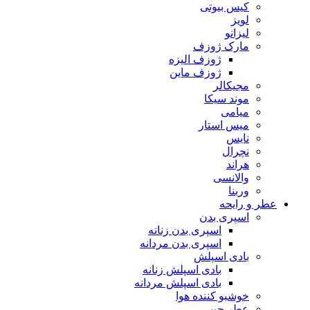
کیس بیوتی
لویز
لیزانو
مارک ژوزف
ژوزف الیزه
ژوزف ماین
مجیکالر
موند سیکا
میامی
میس استار
نایس
نچرال
هراند
والانسی
وربنا
عطر و رایحه
اسپری بدن
اسپری بدن زنانه
اسپری بدن مردانه
بادی اسپلش
بادی اسپلش زنانه
بادی اسپلش مردانه
خوشبو کننده هوا
عطر جیبی