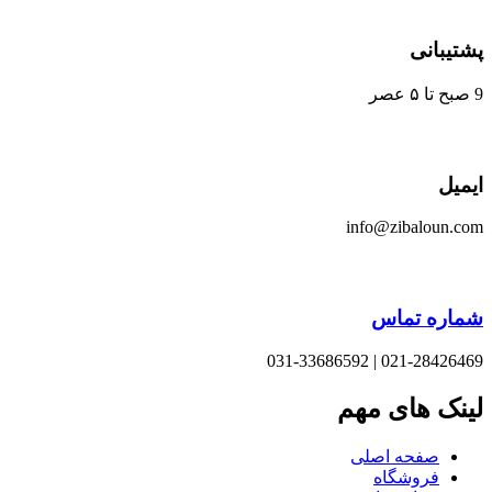
یبانی
یل
info@zibaloun.
اره تماس
021-28426469 | 031-33
نک های مهم
صفحه اصلی
فروشگاه