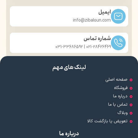
ایمیل
info@zibaloun.com
شماره تماس
021-28426469 | 031-33686592
لینک های مهم
صفحه اصلی
فروشگاه
درباره ما
تماس با ما
وبلاگ
تعویض یا بازگشت کالا
درباره ما