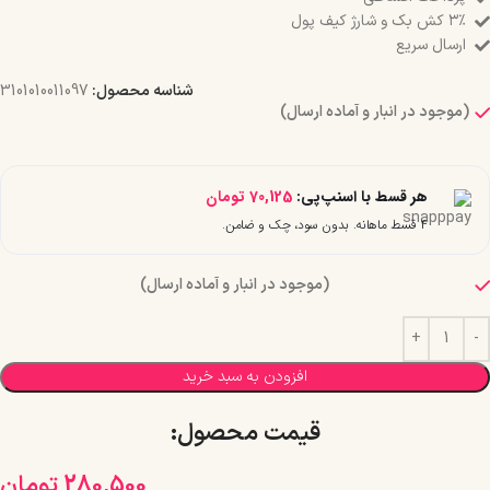
۳٪ کش بک و شارژ کیف پول
ارسال سریع
شناسه محصول:
3101010011097
(موجود در انبار و آماده ارسال)
هر قسط با اسنپ‌پی:
70,125
تومان
۴ قسط ماهانه. بدون سود، چک و ضامن.
(موجود در انبار و آماده ارسال)
افزودن به سبد خرید
قیمت محصول:​
280,500
تومان