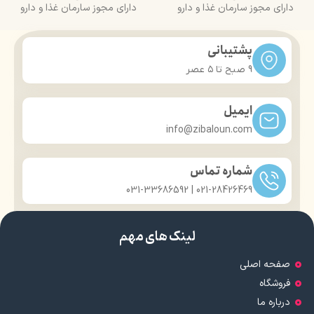
دارای مجوز سارمان غذا و دارو
دارای مجوز سارمان غذا و دارو
پشتیبانی
9 صبح تا ۵ عصر
ایمیل
info@zibaloun.com
شماره تماس
021-28426469 | 031-33686592
لینک های مهم
صفحه اصلی
فروشگاه
درباره ما