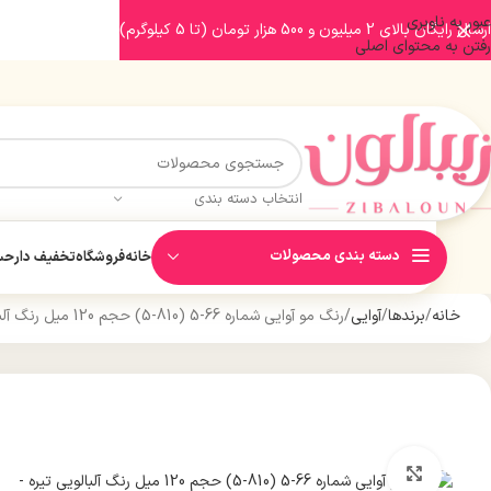
عبور به ناوبری
ارسال رایگان بالای 2 میلیون و 500 هزار تومان (تا 5 کیلوگرم)
رفتن به محتوای اصلی
انتخاب دسته بندی
دسته بندی محصولات
خانه
فروشگاه
تخفیف دار
حسا
خانه
برندها
آوایی
رنگ مو آوایی شماره 66-5 (810-5) حجم 120 میل رنگ آلبالویی تیره
بزرگنمایی تصویر