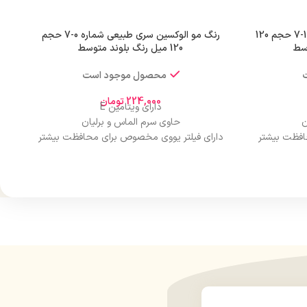
رنگ مو الوکسین سری دودی شماره 1-7 حجم 120
رنگ مو الوکسین سری طبیعی شماره 0-7 حجم
سط
120 میل رنگ بلوند متوسط
محصول موجود است
224,000
تومان
دارای ویتامین E
ن
حاوی سرم الماس و برلیان
افظت بیشتر
دارای فیلتر یووی مخصوص برای محافظت بیشتر
از مو
درخشان کننده مو
حجم 120 میلی‌لیتر
ن
تحت لیسانس کشور آلمان
ارو
دارای مجوز سارمان غذا و دارو