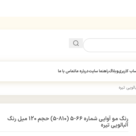
ب کاربری
وبلاگ
راهنما سایت
درباره ما
تماس با ما
رنگ مو آوایی شماره 66-5 (810-5) حجم 120 میل رنگ
آلبالویی تیره