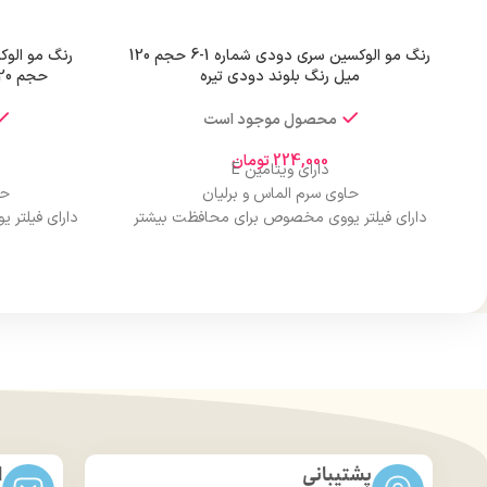
رنگ مو الوکسین سری دودی شماره 1-6 حجم 120
میل رنگ بلوند دودی تیره
حجم 120 میل رنگ بلوند متوسط قوی
محصول موجود است
224,000
تومان
دارای ویتامین E
حاوی سرم الماس و برلیان
حا
دارای فیلتر یووی مخصوص برای محافظت بیشتر
دارای فیلتر
از مو
درخشان کننده مو
حجم 120 میلی‌لیتر
تحت لیسانس کشور آلمان
تح
دارای مجوز سارمان غذا و دارو
دارا
پشتیبانی
ا