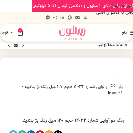
ارسال رایگان بالای 2 میلیون و 500 هزار تومان (تا 5 کیلوگرم)
عبور به ناوبری
رفتن به محتوای اصلی
0
منو
0
تومان
خانه
برندها
آوایی
بزرگنمایی تصویر
رنگ مو آوایی شماره 32-12 حجم 120 میل رنگ بژ پلاتینه