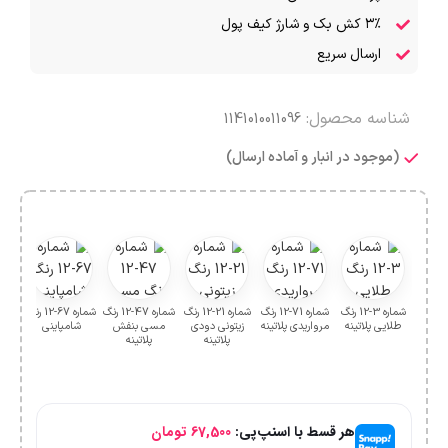
۳٪ کش بک و شارژ کیف پول
ارسال سریع
شناسه محصول:
1141010011096
(موجود در انبار و آماده ارسال)
شماره 3-12 رنگ
شماره 71-12 رنگ
شماره 21-12 رنگ
شماره 47-12 رنگ
شماره 67-12 رنگ
طلایی پلاتینه
مرواریدی پلاتینه
زیتونی دودی
مسی بنفش
شامپاینی
بلون
پلاتینه
پلاتینه
هر قسط با اسنپ‌پی:
67,500
تومان