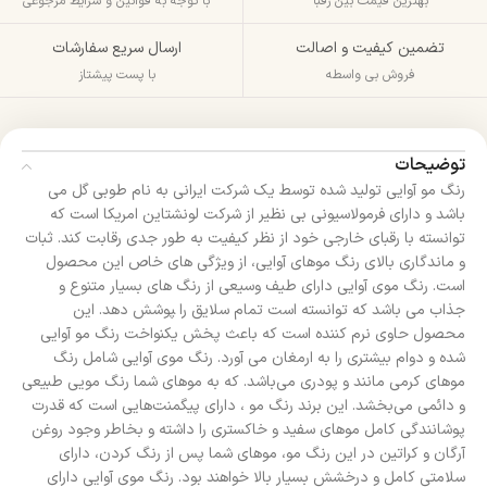
بهترین قیمت بین رقبا
با توجه به قوانین و شرایط مرجوعی
تضمین کیفیت و اصالت
ارسال سریع سفارشات
فروش بی واسطه
با پست پیشتاز
توضیحات
رنگ مو آوایی تولید شده توسط یک شرکت ایرانی به نام طوبی گل می
باشد و دارای فرمولاسیونی بی نظیر از شرکت لونشتاین امریکا است که
توانسته با رقبای خارجی خود از نظر کیفیت به طور جدی رقابت کند. ثبات
و ماندگاری بالای رنگ موهای آوایی، از ویژگی های خاص این محصول
است. رنگ موی آوایی دارای طیف وسیعی از رنگ های بسیار متنوع و
جذاب می باشد که توانسته است تمام سلایق را ‍‍‍‍پوشش دهد. این
محصول حاوی نرم کننده است که باعث پخش یکنواخت رنگ مو آوایی
شده و دوام بیشتری را به ارمغان می آورد. رنگ موی آوایی شامل رنگ
موهای کرمی مانند و پودری می‌باشد. که به موهای شما رنگ مویی طبیعی
و دائمی می‌بخشد. این برند رنگ مو ، دارای پیگمنت‌هایی است که قدرت
پوشانندگی کامل موهای سفید و خاکستری را داشته و بخاطر وجود روغن
آرگان و کراتین در این رنگ مو، موهای شما پس از رنگ کردن، دارای
سلامتی کامل و درخشش بسیار بالا خواهند بود. رنگ موی آوایی دارای