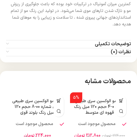
کمترین میزان آمونیاک در ترکیبات خود بوده که باعث جلوگیری از ریزش
مو و نازک شدن تارهای موی شما می‌شود. در تولید این رنگ مو از تمام
استانداردهای جهانی پیروی شده ، تا سلامت و زیبایی را به موهای شما
هدیه دهد.
توضیحات تکمیلی
نظرات (0)
محصولات مشابه
5%
رنگ مو الوکسین سری طبیعی
رنگ مو الوکسین سری طبیعی
شماره 0-4 حجم 120 میل رنگ
قوی شماره 00-8 حجم 120
قهوه ای متوسط
میل رنگ بلوند قوی
محصول موجود است
محصول موجود است
212,800
تومان
224,000
تومان
224,000
تومان