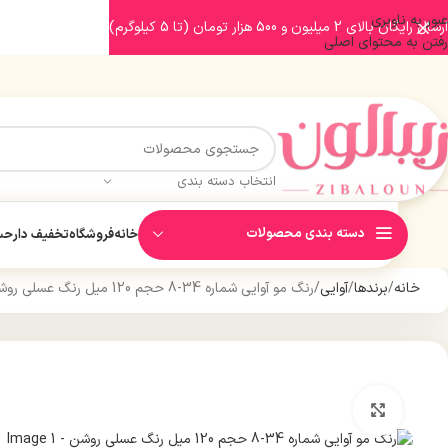
عبور به ناوبری
ارسال رایگان بالای 2 میلیون و 500 هزار تومان (تا 5 کیلوگرم)
رفتن به محتوای اصلی
انتخاب دسته بندی
دسته بندی محصولات
خانه
فروشگاه
تخفیف دار
حسا
خانه
برندها
آوایی
رنگ مو آوایی شماره 34-8 حجم 120 میل رنگ عسلی روشن
بزرگنمایی تصویر