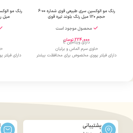
رنگ مو الوکسین سری طبیعی قوی شماره 00-6
حجم 120 میل رنگ بلوند تیره قوی
میل ر
محصول موجود است
224,000
تومان
دارای ویتامین E
حاوی سرم الماس و برلیان
حا
دارای فیلتر یووی مخصوص برای محافظت بیشتر
دارای فیلتر
از مو
درخشان کننده مو
حجم 120 میلی‌لیتر
تحت لیسانس کشور آلمان
تح
دارای مجوز سارمان غذا و دارو
دارا
پشتیبانی
ا