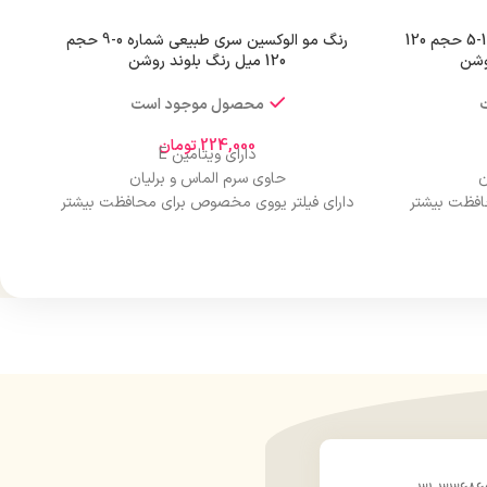
رنگ مو الوکسین سری دودی شماره 1-5 حجم 120
رنگ مو الوکسین سری طبیعی شماره 0-9 حجم
وشن
120 میل رنگ بلوند روشن
محصول موجود است
224,000
تومان
دارای ویتامین E
ن
حاوی سرم الماس و برلیان
افظت بیشتر
دارای فیلتر یووی مخصوص برای محافظت بیشتر
از مو
درخشان کننده مو
حجم 120 میلی‌لیتر
ن
تحت لیسانس کشور آلمان
ارو
دارای مجوز سارمان غذا و دارو