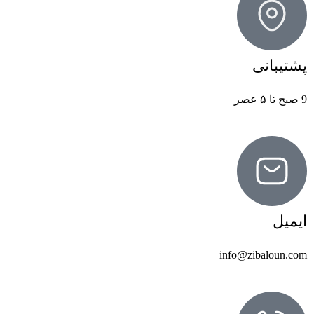
پشتیبانی
9 صبح تا ۵ عصر
ایمیل
info@zibaloun.com