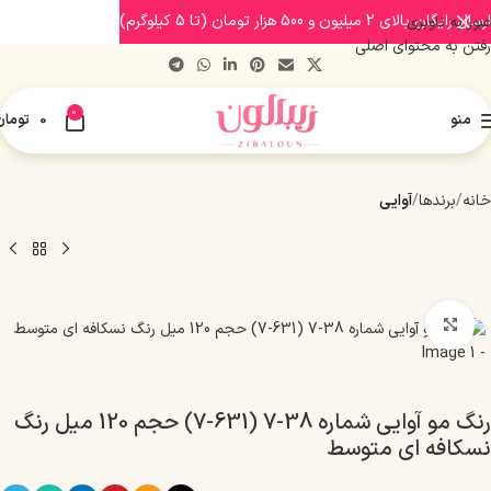
ارسال رایگان بالای 2 میلیون و 500 هزار تومان (تا 5 کیلوگرم)
عبور به ناوبری
رفتن به محتوای اصلی
0
منو
0
تومان
خانه
برندها
آوایی
بزرگنمایی تصویر
رنگ مو آوایی شماره 38-7 (631-7) حجم 120 میل رنگ
نسکافه ای متوسط