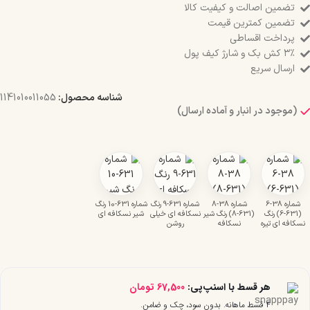
تضمین اصالت و کیفیت کالا
تضمین کمترین قیمت
پرداخت اقساطی
۳٪ کش بک و شارژ کیف پول
ارسال سریع
شناسه محصول:
1141010011055
(موجود در انبار و آماده ارسال)
شماره 38-6
شماره 38-8
شماره 631-9 رنگ
شماره 631-10 رنگ
(631-6) رنگ
(631-8) رنگ شیر
نسکافه ای خیلی
شیر نسکافه ای
نسکافه ای تیره
نسکافه
روشن
هر قسط با اسنپ‌پی:
67,500
تومان
۴ قسط ماهانه. بدون سود، چک و ضامن.