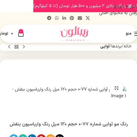
ارسال رایگان بالای 2 میلیون و 500 هزار تومان (تا 5 کیلوگرم)
عبور به ناوبری
رفتن به محتوای اصلی
0
منو
0
تومان
خانه
برندها
آوایی
بزرگنمایی تصویر
رنگ مو آوایی شماره 77-0 حجم 120 میل رنگ واریاسیون بنفش