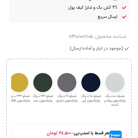
۳٪ کش بک و شارژ کیف پول
ارسال سریع
شناسه محصول:
1141010011105
(موجود در انبار و آماده ارسال)
شماره 000 رنگ
شماره 10-0 رنگ
شماره 11-0 رنگ
شماره 22-0 رنگ
شماره 33-0 رنگ
واریاسیون روشن
واریاسیون آبی
واریاسیون دودی
واریاسیون سبز
واریاسیون طلایی
واری
کننده
هر قسط با اسنپ‌پی:
67,500
تومان