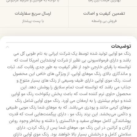
بهترین قیمت بین رقبا
با توجه به قوانین و شرایط مرجوعی
تضمین کیفیت و اصالت
ارسال سریع سفارشات
فروش بی واسطه
با پست پیشتاز
توضیحات
رنگ مو آوایی تولید شده توسط یک شرکت ایرانی به نام طوبی گل می
باشد و دارای فرمولاسیونی بی نظیر از شرکت لونشتاین امریکا است که
توانسته با رقبای خارجی خود از نظر کیفیت به طور جدی رقابت کند. ثبات
و ماندگاری بالای رنگ موهای آوایی، از ویژگی های خاص این محصول
است. رنگ موی آوایی دارای طیف وسیعی از رنگ های بسیار متنوع و
جذاب می باشد که توانسته است تمام سلایق را ‍‍‍‍پوشش دهد. این
محصول حاوی نرم کننده است که باعث پخش یکنواخت رنگ مو آوایی
شده و دوام بیشتری را به ارمغان می آورد. رنگ موی آوایی شامل رنگ
موهای کرمی مانند و پودری می‌باشد. که به موهای شما رنگ مویی طبیعی
و دائمی می‌بخشد. این برند رنگ مو ، دارای پیگمنت‌هایی است که قدرت
پوشانندگی کامل موهای سفید و خاکستری را داشته و بخاطر وجود روغن
آرگان و کراتین در این رنگ مو، موهای شما پس از رنگ کردن، دارای
سلامتی کامل و درخشش بسیار بالا خواهند بود. رنگ موی آوایی دارای