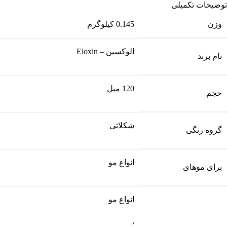
توضیحات تکمیلی
وزن
0.145 کیلوگرم
الوکسین – Eloxin
نام برند
120 میل
حجم
شکلاتی
گروه رنگی
انواع مو
برای موهای
انواع مو
,