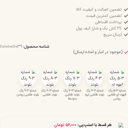
تضمین اصالت و کیفیت کالا
تضمین کمترین قیمت
پرداخت اقساطی
۳٪ کش بک و شارژ کیف پول
ارسال سریع
شناسه محصول:
1101010011039
(موجود در انبار و آماده ارسال)
شماره 3-5 رنگ
شماره 3-6 رنگ
شماره 3-7 رنگ
شماره 3-8 رنگ
شماره 3-9 رنگ
قهوه ای طلایی
بلوند طلایی تیره
بلوند طلایی
بلوند طلایی
بلوند طلایی روشن
روشن
متوسط
هر قسط با اسنپ‌پی:
56,000
تومان