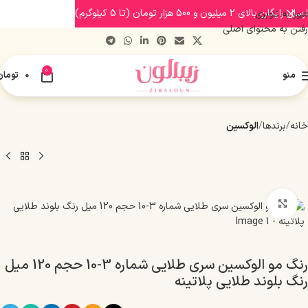
ارسال رایگان بالای 2 میلیون و 500 هزار تومان (تا 5 کیلوگرم)
عبور به ناوبری
رفتن به محتوای اصلی
0
منو
0
تومان
خانه
برندها
الوکسین
بزرگنمایی تصویر
رنگ مو الوکسین سری طلایی شماره 3-10 حجم 120 میل
رنگ بلوند طلایی پلاتینه