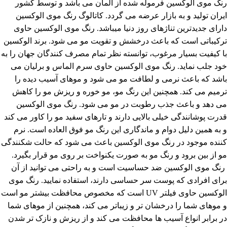
رنگ موی الوکسین فرموله شده از آلمان می باشد و توسط کشور
ایران تولید و به بازار عرضه می گردد. کاتالوگ رنگ موی الوکسین
دارای جدیدترین تناژهای روز دنیا میباشد. رنگ موی الوکسین حاوی
ترکیباتی است که باعث درخشش و تقویت مو می شود. برند الوکسین
با کیفیت بسیار مرغوب، توانسته نظر تمام مصرف کنندگان جهان را به
خود جلب نماید. رنگ موی الوکسین حاوی سرم الماس و برلیان می
باشد که باعث نرمی و لطافت مو می شود و موهای آسیب دیده را
ترمیم می کند. همچنین این رنگ مو، مو خوره و ریزش مو را کاهش
می دهد و باعث جذب رطوبت در مو می شود. رنگ موی الوکسین
قدرت پوشانندگی خیلی بالایی دارند و تارهای سفید مو را کاور می کند
و به همین دلیل دوام و ماندگاری این رنگ مو فوق العاده است. نرم
کننده موجود در رنگ موی الوکسین باعث می شود که حالت شکنندگی
مو از بین برود و رنگ مو به صورت یکنواخت بر روی مو قرار بگیرد.
رنگ موی الوکسین ضد حساسیت است و به راحتی می توانید از آن
برای افرادی که پوست سر حساسی دارند، استفاده نمایید. رنگ موی
الوکسین حاوی فیلتر UV است که مخصوص محافظت بیشتر مو است
و موهای شما را درخشان تر و زیباتر می کند، همچنین از موهای شما
در برابر انواع آسیب ها محافظت می کند و از ریزش و نازک تر شدن