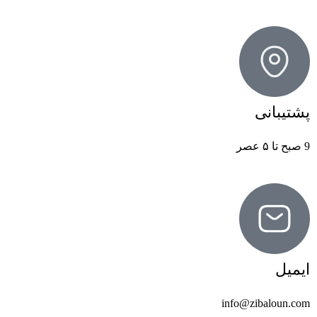
پشتیبانی
9 صبح تا ۵ عصر
ایمیل
info@zibaloun.com