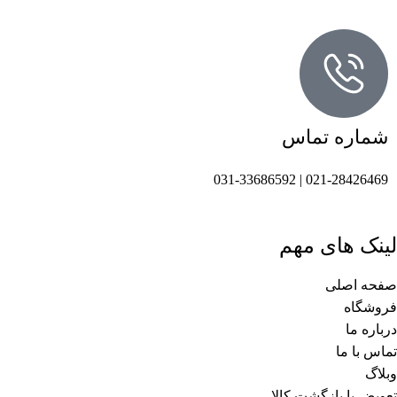
شماره تماس
021-28426469 | 031-33686592
لینک های مهم
صفحه اصلی
فروشگاه
درباره ما
تماس با ما
وبلاگ
تعویض یا بازگشت کالا