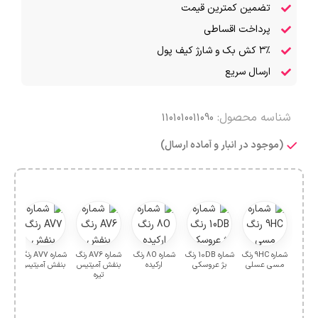
تضمین کمترین قیمت
پرداخت اقساطی
۳٪ کش بک و شارژ کیف پول
ارسال سریع
شناسه محصول:
1101010011090
(موجود در انبار و آماده ارسال)
شماره 9HC رنگ
شماره 10DB رنگ
شماره 8O رنگ
شماره AV6 رنگ
شماره AV7 رنگ
مسی عسلی
بژ عروسکی
ارکیده
بنفش آمیتیس
بنفش آمیتیس
بنف
تیره