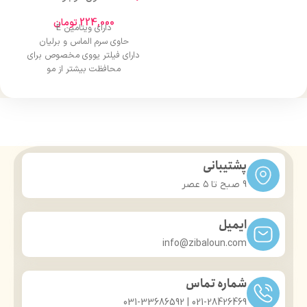
دارای مجوز سارمان غذا و دارو
224,000
تومان
دارای ویتامین E
حاوی سرم الماس و برلیان
دارای فیلتر یووی مخصوص برای
محافظت بیشتر از مو
درخشان کننده مو
حجم 120 میلی‌لیتر
تحت لیسانس کشور آلمان
دارای مجوز سارمان غذا و دارو
پشتیبانی
9 صبح تا ۵ عصر
ایمیل
info@zibaloun.com
شماره تماس
021-28426469 | 031-33686592