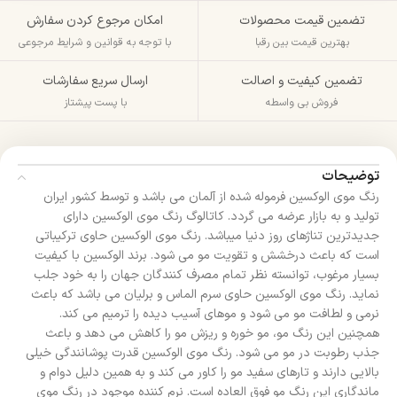
تضمین قیمت محصولات
امکان مرجوع کردن سفارش
بهترین قیمت بین رقبا
با توجه به قوانین و شرایط مرجوعی
تضمین کیفیت و اصالت
ارسال سریع سفارشات
فروش بی واسطه
با پست پیشتاز
توضیحات
رنگ موی الوکسین فرموله شده از آلمان می باشد و توسط کشور ایران
تولید و به بازار عرضه می گردد. کاتالوگ رنگ موی الوکسین دارای
جدیدترین تناژهای روز دنیا میباشد. رنگ موی الوکسین حاوی ترکیباتی
است که باعث درخشش و تقویت مو می شود. برند الوکسین با کیفیت
بسیار مرغوب، توانسته نظر تمام مصرف کنندگان جهان را به خود جلب
نماید. رنگ موی الوکسین حاوی سرم الماس و برلیان می باشد که باعث
نرمی و لطافت مو می شود و موهای آسیب دیده را ترمیم می کند.
همچنین این رنگ مو، مو خوره و ریزش مو را کاهش می دهد و باعث
جذب رطوبت در مو می شود. رنگ موی الوکسین قدرت پوشانندگی خیلی
بالایی دارند و تارهای سفید مو را کاور می کند و به همین دلیل دوام و
ماندگاری این رنگ مو فوق العاده است. نرم کننده موجود در رنگ موی