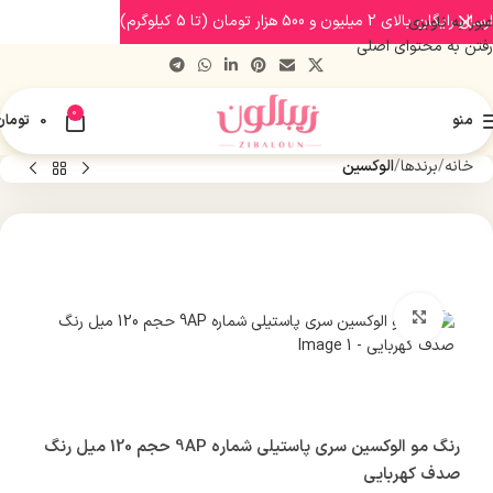
ارسال رایگان بالای 2 میلیون و 500 هزار تومان (تا 5 کیلوگرم)
عبور به ناوبری
رفتن به محتوای اصلی
0
منو
0
تومان
خانه
برندها
الوکسین
بزرگنمایی تصویر
رنگ مو الوکسین سری پاستیلی شماره 9AP حجم 120 میل رنگ
صدف کهربایی