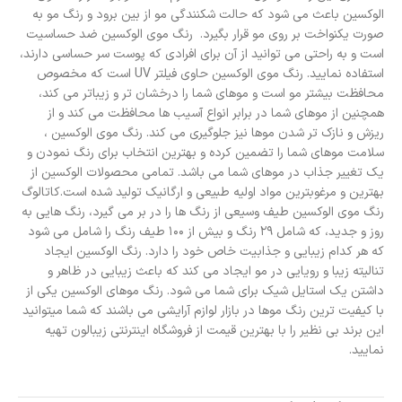
الوکسین باعث می شود که حالت شکنندگی مو از بین برود و رنگ مو به
صورت یکنواخت بر روی مو قرار بگیرد. رنگ موی الوکسین ضد حساسیت
است و به راحتی می توانید از آن برای افرادی که پوست سر حساسی دارند،
استفاده نمایید. رنگ موی الوکسین حاوی فیلتر UV است که مخصوص
محافظت بیشتر مو است و موهای شما را درخشان تر و زیباتر می کند،
همچنین از موهای شما در برابر انواع آسیب ها محافظت می کند و از
ریزش و نازک تر شدن موها نیز جلوگیری می کند. رنگ موی الوکسین ،
سلامت موهای شما را تضمین کرده و بهترین انتخاب برای رنگ نمودن و
یک تغییر جذاب در موهای شما می باشد. تمامی محصولات الوکسین از
بهترین و مرغوبترین مواد اولیه طبیعی و ارگانیک تولید شده است.کاتالوگ
رنگ موی الوکسین طیف وسیعی از رنگ ها را در بر می گیرد، رنگ هایی به
روز و جدید، که شامل ۲۹ رنگ و بیش از ۱۰۰ طیف رنگ را شامل می شود
که هر کدام زیبایی و جذابیت خاص خود را دارد. رنگ الوکسین ایجاد
تنالیته زیبا و رویایی در مو ایجاد می کند که باعث زیبایی در ظاهر و
داشتن یک استایل شیک برای شما می شود. رنگ موهای الوکسین یکی از
با کیفیت ترین رنگ موها در بازار لوازم آرایشی می باشند که شما میتوانید
این برند بی نظیر را با بهترین قیمت از فروشگاه اینترنتی زیبالون تهیه
نمایید.