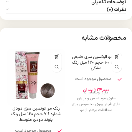
توضیحات تکمیلی
نظرات (0)
محصولات مشابه
رنگ مو الوکسین سری طبیعی
شماره 0-1 حجم 120 میل رنگ
مشکی
محصول موجود است
224,000
تومان
دارای ویتامین E
حاوی سرم الماس و برلیان
دارای فیلتر یووی مخصوص برای
رنگ مو الوکسین سری دودی
محافظت بیشتر از مو
شماره 1-7 حجم 120 میل رنگ
درخشان کننده مو
بلوند دودی متوسط
حجم 120 میلی‌لیتر
تحت لیسانس کشور آلمان
محصول موجود است