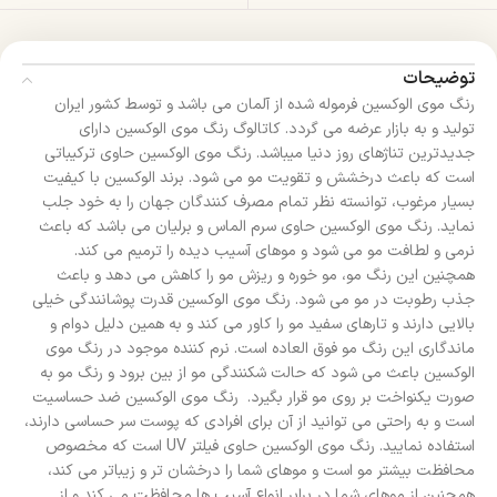
توضیحات
رنگ موی الوکسین فرموله شده از آلمان می باشد و توسط کشور ایران
تولید و به بازار عرضه می گردد. کاتالوگ رنگ موی الوکسین دارای
جدیدترین تناژهای روز دنیا میباشد. رنگ موی الوکسین حاوی ترکیباتی
است که باعث درخشش و تقویت مو می شود. برند الوکسین با کیفیت
بسیار مرغوب، توانسته نظر تمام مصرف کنندگان جهان را به خود جلب
نماید. رنگ موی الوکسین حاوی سرم الماس و برلیان می باشد که باعث
نرمی و لطافت مو می شود و موهای آسیب دیده را ترمیم می کند.
همچنین این رنگ مو، مو خوره و ریزش مو را کاهش می دهد و باعث
جذب رطوبت در مو می شود. رنگ موی الوکسین قدرت پوشانندگی خیلی
بالایی دارند و تارهای سفید مو را کاور می کند و به همین دلیل دوام و
ماندگاری این رنگ مو فوق العاده است. نرم کننده موجود در رنگ موی
الوکسین باعث می شود که حالت شکنندگی مو از بین برود و رنگ مو به
صورت یکنواخت بر روی مو قرار بگیرد. رنگ موی الوکسین ضد حساسیت
است و به راحتی می توانید از آن برای افرادی که پوست سر حساسی دارند،
استفاده نمایید. رنگ موی الوکسین حاوی فیلتر UV است که مخصوص
محافظت بیشتر مو است و موهای شما را درخشان تر و زیباتر می کند،
همچنین از موهای شما در برابر انواع آسیب ها محافظت می کند و از