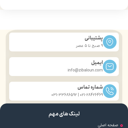
درخشان کننده مو
درخشان کننده مو
حجم 120 میلی‌لیتر
حجم 120 میلی‌لیتر
تحت لیسانس کشور آلمان
تحت لیسانس کشور آلمان
دارای مجوز سارمان غذا و دارو
دارای مجوز سارمان غذا و دارو
پشتیبانی
9 صبح تا ۵ عصر
ایمیل
info@zibaloun.com
شماره تماس
021-28426469 | 031-33686592
لینک های مهم
صفحه اصلی