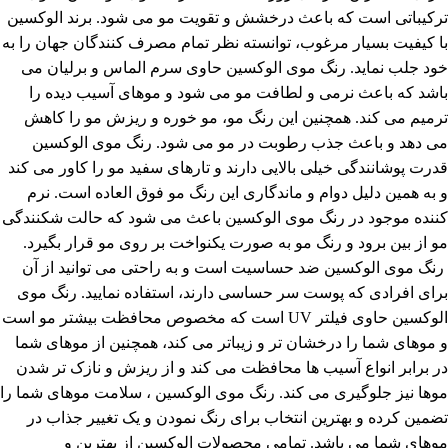
ترکیباتی است که باعث درخشش و تقویت مو می شود. برند الوکسین
با کیفیت بسیار مرغوب، توانسته نظر تمام مصرف کنندگان جهان را به
خود جلب نماید. رنگ موی الوکسین حاوی سرم الماس و برلیان می
باشد که باعث نرمی و لطافت مو می شود و موهای آسیب دیده را
ترمیم می کند. همچنین این رنگ مو، مو خوره و ریزش مو را کاهش
می دهد و باعث جذب رطوبت در مو می شود. رنگ موی الوکسین
قدرت پوشانندگی خیلی بالایی دارند و تارهای سفید مو را کاور می کند
و به همین دلیل دوام و ماندگاری این رنگ مو فوق العاده است. نرم
کننده موجود در رنگ موی الوکسین باعث می شود که حالت شکنندگی
مو از بین برود و رنگ مو به صورت یکنواخت بر روی مو قرار بگیرد.
رنگ موی الوکسین ضد حساسیت است و به راحتی می توانید از آن
برای افرادی که پوست سر حساسی دارند، استفاده نمایید. رنگ موی
الوکسین حاوی فیلتر UV است که مخصوص محافظت بیشتر مو است
و موهای شما را درخشان تر و زیباتر می کند، همچنین از موهای شما
در برابر انواع آسیب ها محافظت می کند و از ریزش و نازک تر شدن
موها نیز جلوگیری می کند. رنگ موی الوکسین ، سلامت موهای شما را
تضمین کرده و بهترین انتخاب برای رنگ نمودن و یک تغییر جذاب در
موهای شما می باشد. تمامی محصولات الوکسین از بهترین و