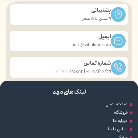
پشتیبانی
9 صبح تا ۵ عصر
ایمیل
info@zibaloun.com
شماره تماس
021-28426469 | 031-33686592
لینک های مهم
صفحه اصلی
فروشگاه
درباره ما
تماس با ما
وبلاگ