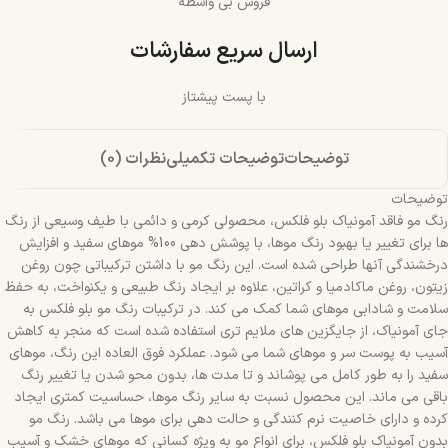
فروش بی واسطه
ارسال سریع سفارشات
با پست پیشتاز
توضیحات
توضیحات تکمیلی
نظرات (0)
توضیحات
رنگ مو فاقد آمونیاک بلو فلکس، محصولی کرمی و دائمی با طیف وسیعی از رنگ
ها برای تغییر یا بهبود رنگ موها، با پوشش دهی 100% موهای سفید و افزایش
درخشندگی آنها طراحی شده است. این رنگ مو با داشتن ترکیباتی چون روغن
زیتون، روغن ماکادمیا و کراتین، علاوه بر ایجاد رنگ طبیعی و یکنواخت، به حفظ
سلامت و شادابی موهای شما کمک می کند. در ترکیبات رنگ مو بلو فلکس به
جای آمونیاک، از جایگزین های ملایم تری استفاده شده است که منجر به کاهش
آسیب به پوست سر و موهای شما می شود. عملکرد فوق العاده این رنگ، موهای
سفید را به طور کامل می پوشاند و تا مدت ها، بدون محو شدن یا تغییر رنگ
باقی می ماند. این محصول نسبت به سایر رنگ موها، حساسیت کمتری ایجاد
کرده و دارای خاصیت نرم کنندگی و حالت دهی برای موها می باشد. رنگ مو
بدون آمونیاک بلو فلکس، برای انواع مو به ویژه کسانی که موهای خشک و آسیب