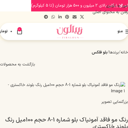
ارسال رایگان بالای 2 میلیون و 500 هزار تومان (تا 5 کیلوگرم)
عبور به ناوبری
رفتن به محتوای اصلی
0
منو
0
تومان
خانه
برندها
بلو فلکس
بازگشت به محصولات
بزرگنمایی تصویر
رنگ مو فاقد آمونیاک بلو شماره 1-8 حجم 100میل رنگ
بلوند خاکستری