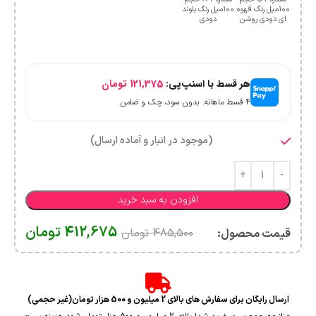
۱۰۰میل رنگ قهوه
۱۰۰میل رنگ بلوند
ای دودی روشن
دودی
هر قسط با اسنپ‌پی:
121,375
تومان
۴ قسط ماهانه. بدون سود، چک و ضامن.
(موجود در انبار و آماده ارسال)
افزودن به سبد خرید
412,675
تومان
485,500
تومان
قیمت محصول:​
ارسال رایگان برای سفارش های بالای 2 میلیون و 500 هزار تومان(غیر حجمی)