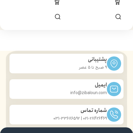
پشتیبانی
9 صبح تا ۵ عصر
ایمیل
info@zibaloun.com
شماره تماس
021-28426469 | 031-33686592