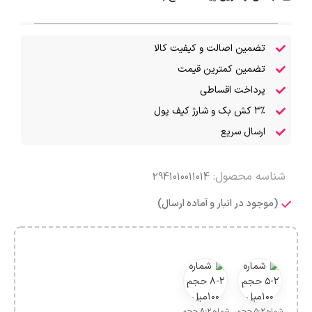
تضمین اصالت و کیفیت کالا
تضمین کمترین قیمت
پرداخت اقساطی
۳٪ کش بک و شارژ کیف پول
ارسال سریع
شناسه محصول:
2941010011014
(موجود در انبار و آماده ارسال)
شماره ۲-۵ حجم
شماره ۲-۸ حجم