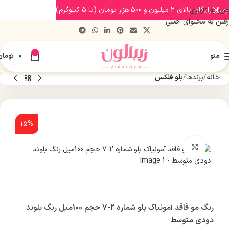
ارسال رایگان بالای 2 میلیون و 500 هزار تومان (تا 5 کیلوگرم)
عبور به ناوبری
رفتن به محتوای اصلی
0
منو
0
تومان
خانه
برندها
بلو فلکس
15%
بزرگنمایی تصویر
رنگ مو فاقد آمونیاک بلو شماره 2-7 حجم 100میل رنگ بلوند
دودی متوسط