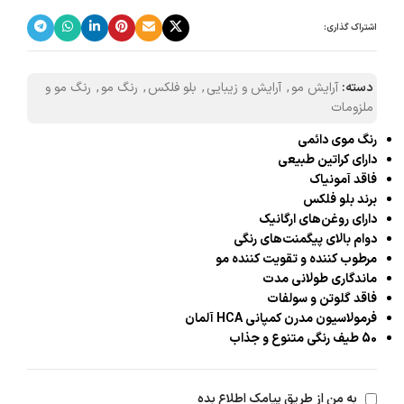
اشتراک گذاری:
دسته:
آرایش مو
,
آرایش و زیبایی
,
بلو فلکس
,
رنگ مو
,
رنگ مو و
ملزومات
رنگ موی دائمی
دارای کراتین طبیعی
فاقد آمونیاک
برند بلو فلکس
دارای روغن‌های ارگانیک
دوام بالای پیگمنت‌های رنگی
مرطوب کننده و تقویت کننده مو
ماندگاری طولانی مدت
فاقد گلوتن و سولفات
فرمولاسیون مدرن کمپانی HCA آلمان
50 طیف رنگی متنوع و جذاب
به من از طریق پیامک اطلاع بده