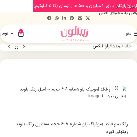
ارسال رایگان بالای 2 میلیون و 500 هزار تومان (تا 5 کیلوگرم)
عبور به ناوبری
رفتن به محتوای اصلی
0
منو
0
تومان
خانه
برندها
بلو فلکس
بزرگنمایی تصویر
رنگ مو فاقد آمونیاک بلو شماره 8-6 حجم 100میل رنگ بلوند
زیتونی تیره