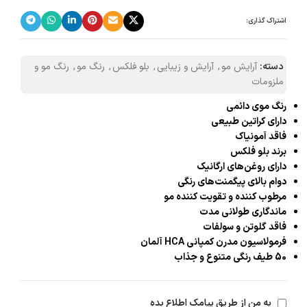
اشتراک گذاری:
دسته:
آرایش مو
,
آرایش و زیبایی
,
بلو فلکس
,
رنگ مو
,
رنگ مو و
ملزومات
رنگ موی دائمی
دارای کراتین طبیعی
فاقد آمونیاک
برند بلو فلکس
دارای روغن‌های ارگانیک
دوام بالای پیگمنت‌های رنگی
مرطوب کننده و تقویت کننده مو
ماندگاری طولانی مدت
فاقد گلوتن و سولفات
فرمولاسیون مدرن کمپانی HCA آلمان
50 طیف رنگی متنوع و جذاب
به من از طریق پیامک اطلاع بده