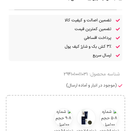
تضمین اصالت و کیفیت کالا
تضمین کمترین قیمت
پرداخت اقساطی
۳٪ کش بک و شارژ کیف پول
ارسال سریع
شناسه محصول:
2941010011031
(موجود در انبار و آماده ارسال)
شماره ۸-۵ حجم
شماره ۸-۷ حجم
شماره ۸-۹ حجم