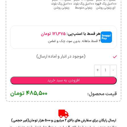
۱۰۰میل رنگ قهوه
۱۰۰میل رنگ بلوند
۱۰۰میل رنگ بلوند
ای زیتونی روشن
زیتونی متوسط
زیتونی روشن
هر قسط با اسنپ‌پی:
121,375
تومان
۴ قسط ماهانه. بدون سود، چک و ضامن.
(موجود در انبار و آماده ارسال)
افزودن به سبد خرید
485,500
تومان
قیمت محصول:​
ارسال رایگان برای سفارش های بالای 2 میلیون و 500 هزار تومان(غیر حجمی)