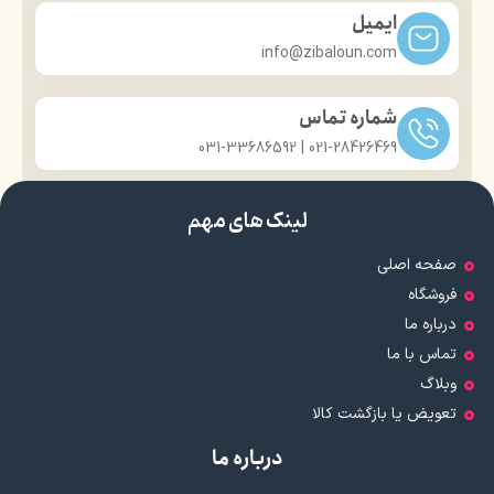
ایمیل
info@zibaloun.com
شماره تماس
021-28426469 | 031-33686592
لینک های مهم
صفحه اصلی
فروشگاه
درباره ما
تماس با ما
وبلاگ
تعویض یا بازگشت کالا
درباره ما