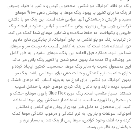
رنگ مو فاقد آمونیاک بلو فلکس، محصولی کرمی و دائمی با طیف وسیعی
از رنگ ها برای تغییر یا بهبود رنگ موها، با پوشش دهی 100% موهای
سفید و افزایش درخشندگی آنها طراحی شده است. این رنگ مو با داشتن
ترکیباتی چون روغن زیتون، روغن ماکادمیا و کراتین، علاوه بر ایجاد رنگ
طبیعی و یکنواخت، به حفظ سلامت و شادابی موهای شما کمک می کند.
در ترکیبات رنگ مو بلو فلکس به جای آمونیاک، از جایگزین های ملایم
تری استفاده شده است که منجر به کاهش آسیب به پوست سر و موهای
شما می شود. عملکرد فوق العاده این رنگ، موهای سفید را به طور کامل
می پوشاند و تا مدت ها، بدون محو شدن یا تغییر رنگ باقی می ماند.
این محصول نسبت به سایر رنگ موها، حساسیت کمتری ایجاد کرده و
دارای خاصیت نرم کنندگی و حالت دهی برای موها می باشد. رنگ مو
بدون آمونیاک بلو فلکس، برای انواع مو به ویژه کسانی که موهای خشک و
آسیب دیده دارند و به دنبال رنگ کردن موهای خود با حداقل آسیب
هستند، بسیار مناسب است. رنگ موی Blue Flex را روی موهای خشک و
در محیطی با تهویه مناسب، با استفاده از دستکش روی موها استفاده
کنید. این محصول به دلیل غنی بودن از روغن های گیاهی و نداشتن
آمونیاک، سولفات و پارابن، به نرم کنندگی و مرطوب کنندگی موها کمک
کرده و به لطف وجود کراتین، موها پس از رنگ شدن، بسیار براق و
درخشان به نظر می رسند.