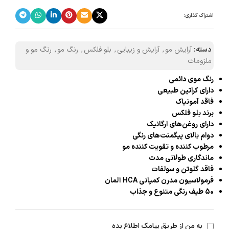
اشتراک گذاری:
دسته:
آرایش مو
,
آرایش و زیبایی
,
بلو فلکس
,
رنگ مو
,
رنگ مو و
ملزومات
رنگ موی دائمی
دارای کراتین طبیعی
فاقد آمونیاک
برند بلو فلکس
دارای روغن‌های ارگانیک
دوام بالای پیگمنت‌های رنگی
مرطوب کننده و تقویت کننده مو
ماندگاری طولانی مدت
فاقد گلوتن و سولفات
فرمولاسیون مدرن کمپانی HCA آلمان
50 طیف رنگی متنوع و جذاب
به من از طریق پیامک اطلاع بده