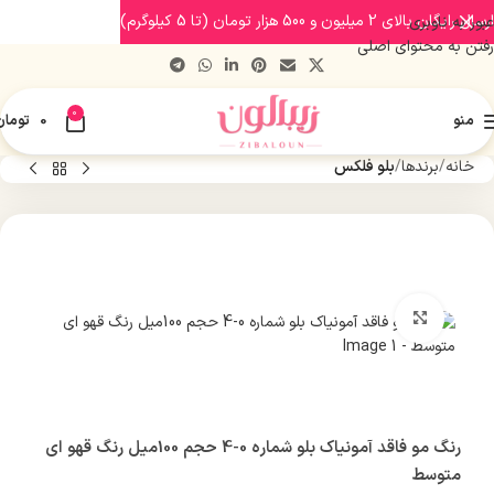
ارسال رایگان بالای 2 میلیون و 500 هزار تومان (تا 5 کیلوگرم)
عبور به ناوبری
رفتن به محتوای اصلی
0
منو
0
تومان
خانه
برندها
بلو فلکس
بزرگنمایی تصویر
رنگ مو فاقد آمونیاک بلو شماره 0-4 حجم 100میل رنگ قهو ای
متوسط