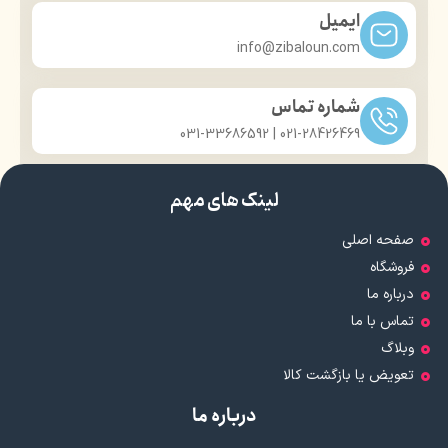
ایمیل
info@zibaloun.com
شماره تماس
021-28426469 | 031-33686592
لینک های مهم
صفحه اصلی
فروشگاه
درباره ما
تماس با ما
وبلاگ
تعویض یا بازگشت کالا
درباره ما