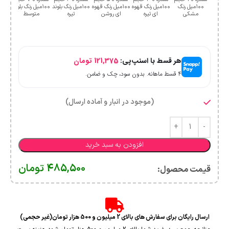
۱۰۰میل رنگ
۱۰۰میل رنگ قهوه
۱۰۰میل رنگ قهوه
۱۰۰میل رنگ بلوند
۱۰۰میل رنگ بلوند
۱۰۰میل رنگ بلوند
مشکی
ای تیره
ای روشن
تیره
متوسط
هر قسط با اسنپ‌پی:
121,375
تومان
۴ قسط ماهانه. بدون سود، چک و ضامن.
(موجود در انبار و آماده ارسال)
افزودن به سبد خرید
485,500
تومان
قیمت محصول:​
ارسال رایگان برای سفارش های بالای 2 میلیون و 500 هزار تومان(غیر حجمی)