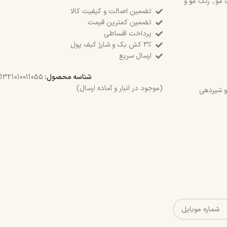
 مو
,
رنگ مو و
تضمین اصالت و کیفیت کالا
تضمین کمترین قیمت
پرداخت اقساطی
۳٪ کش بک و شارژ کیف پول
ارسال سریع
شناسه محصول:
1321010011055
(موجود در انبار و آماده ارسال)
 و شیردهی