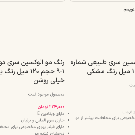
نویسم.
کسین سری طبیعی شماره
رنگ مو الوکسین سری دو
1-9 حجم 120 میل 
خیلی روشن
ست
محصول موجود است
224,000
تومان
برلیان
دارای ویتامین E
 مخصوص برای محافظت بیشتر از مو
حاوی سرم الماس و برلیان
دارای فیلتر یووی مخصوص برای محافظ
درخشان کننده مو