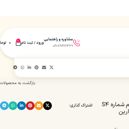
مشاوره و راهنمایی
0
ورود / ثبت نام
0
توما
021-28426469
بازگشت به محصولات
رنگ مو بدون آمونیاک سلوم شماره S4
اشتراک گذاری: