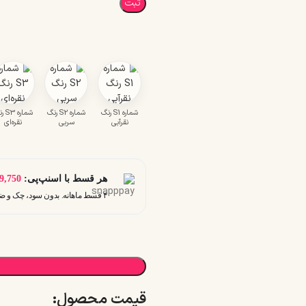
ثبت
شماره S1 رنگ
شماره S2 رنگ
شماره 
نقرآبی
سربی
نقره‌ای
هر قسط با اسنپ‌پی:
9,750
۴ قسط ماهانه. بدون سود، چک و ضامن.
قیمت محصول:​