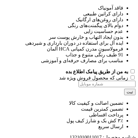
فاقد آمونیاک
دارای کراتین طبیعی
دارای روغن‌های ارگانیک
دوام بالای پیگمنت‌های رنگی
عدم حساسیت زایی
بدون ایجاد التهاب و خارش پوست سر
ایده آل برای استفاده در دوران بارداری و شیردهی
فرمولاسیون مدرن کمپانی HCA آلمان
91 طیف رنگی متنوع و جذاب
مناسب برای مصارف حرفه‌ای و آموزشی
به من از طریق پیامک اطلاع بده
زمانی که محصول فروش ویژه شد
ت
تضمین اصالت و کیفیت کالا
تضمین کمترین قیمت
پرداخت اقساطی
۳٪ کش بک و شارژ کیف پول
ارسال سریع
اسه محصول:
1321010011017