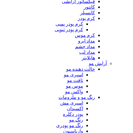
فیکساتور آرایشی
کانتور
کانسیلر
کرم پودر
کرم پودر پمپی
کرم پودر تیوپی
کرم موس
مداد ابرو
مداد چشم
مداد لب
هایلایتر
آرایش مو
حالت دهنده مو
اسپری مو
تافت مو
موس مو
واکس مو
رنگ مو و ملزومات
اسپری مش
اکسیدان
پودر دکلره
رنگ مو
رنگ مو پودری
واریاسیون