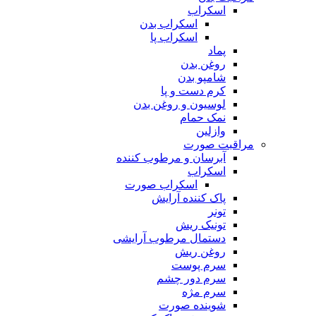
اسکراب
اسکراب بدن
اسکراب پا
پماد
روغن بدن
شامپو بدن
کرم دست و پا
لوسیون و روغن بدن
نمک حمام
وازلین
مراقبت صورت
آبرسان و مرطوب کننده
اسکراب
اسکراب صورت
پاک کننده آرایش
تونر
تونیک ریش
دستمال مرطوب آرایشی
روغن ریش
سرم پوست
سرم دور چشم
سرم مژه
شوینده صورت