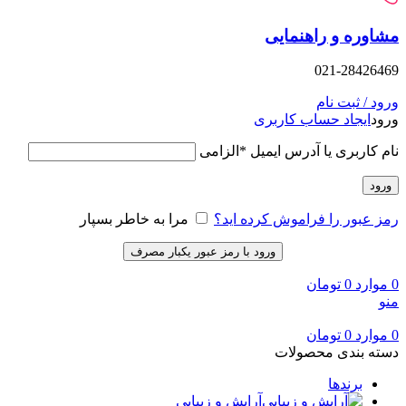
وره و راهنمایی
021-28426
د / ثبت نام
د
ایجاد حساب کاربری
 کاربری یا آدرس ایمیل
*
الزامی
ود
 عبور را فراموش کرده اید؟
مرا به خاطر بسپار
ورود با رمز عبور یکبار مصرف
وارد
0
تومان
وارد
0
تومان
ه بندی محصولات
برندها
آرایش و زیبایی