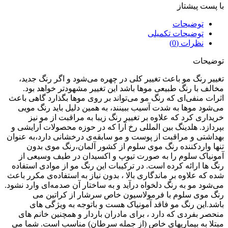
پست پیشتاز
توضیحات
توضیحات تکمیلی
نظرات (0)
یحات
یر رنگ مو باعث تغییر کلی در چهره ‌می‌شود و اگر رنگ جدید،
لف با رنگ طبیعی مو‌ها باشد این تغییر مشهود‌تر خواهد بود.
ات منفی‌ای که رنگ مو می‌تواند بر روی موها بگذارد گاهی باعث
شود موها به شدت آسیب ببینند، به همین دلیل باید رنگ مویی
داری کرد که علاوه بر تغییر رنگ زیبا به مراقبت از مو نیز
دازد. هلدینگ بین المللی رخ آرا که در حوزه محصولات آرایشی و
اشتی و مراقبت از پوست و مو سابقه‌ی درخشانی دارد،به عنوان
ا واردکننده رنگ موی سلوم از کشور آلمان،رنگ موی بدون
نیاک سلوم را به صورت تیوپ و اکسیدان در طیف وسیعی از
 ها ارائه کرده است. در ترکیبات این رنگ مو از موادی استفاده
 که علاوه بر ماندگاری بالا ، بدون نیاز به استفاده‌ی مکرر باعث
شود مو به رنگ دلخواه در‌آید و به ساختار آن صدمه‌ای وارد نشود.
 موی سلوم با فرمولاسیون خاص سرشار از کراتین می
د.این رنگ مو فاقد آمونیاک هست و باتوجه به ویژگی های
صر بفردی که دارد ، برای مادران باردار و همچنین خانم های
لا به بیماریهای خاص (از جمله سرطان) مناسب است. شما می