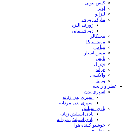
کیس بیوتی
لویز
لیزانو
مارک ژوزف
ژوزف الیزه
ژوزف ماین
مجیکالر
موند سیکا
میامی
میس استار
نایس
نچرال
هراند
والانسی
وربنا
عطر و رایحه
اسپری بدن
اسپری بدن زنانه
اسپری بدن مردانه
بادی اسپلش
بادی اسپلش زنانه
بادی اسپلش مردانه
خوشبو کننده هوا
عطر جیبی