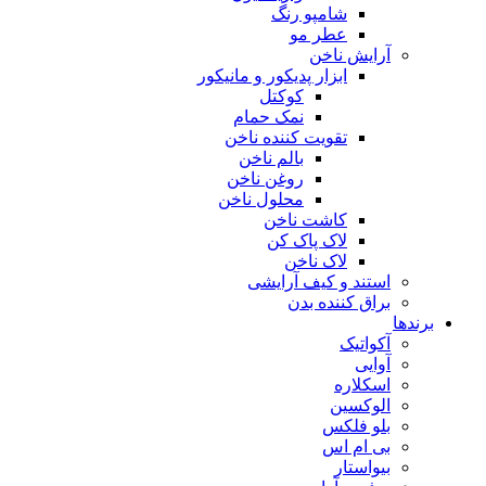
شامپو رنگ
عطر مو
آرایش ناخن
ابزار پدیکور و مانیکور
کوکتل
نمک حمام
تقویت کننده ناخن
بالم ناخن
روغن ناخن
محلول ناخن
کاشت ناخن
لاک پاک کن
لاک ناخن
استند و کیف آرایشی
براق کننده بدن
برندها
آکواتیک
آوایی
اسکلاره
الوکسین
بلو فلکس
بی ام اس
بیواستار