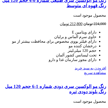
رنگ مو الوکسین سری طبیعی شماره 0-4 حجم 120 میل
گ قهوه ای متوسط
صول موجود است
224,
تومان
212,800
تومان
دارای ویتامین E
حاوی سرم الماس و برلیان
دارای فیلتر یووی مخصوص برای محافظت بیشتر از مو
درخشان کننده مو
حجم 120 میلی‌لیتر
تحت لیسانس کشور آلمان
دارای مجوز سارمان غذا و دارو
ودن به سبد خرید
هده سریع
رنگ مو الوکسین سری دودی شماره 1-6 حجم 120 میل
 بلوند دودی تیره
صول موجود است