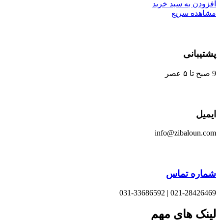
ودن به سبد خرید
هده سریع
یبانی
یل
info@zibaloun.
اره تماس
021-28426469 | 031-33
نک های مهم