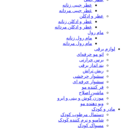
عطر جیبی زنانه
عطر جیبی مردانه
عطر و ادکلن
عطر و ادکلن زنانه
عطر و ادکلن مردانه
مام رول
مام رول زنانه
مام رول مردانه
لوازم برقی
اتو مو حرفه‌ای
برس حرارتی
بند انداز برقی
ریش تراش
سشوار چرخشی
سشوار حرفه ای
فر کننده‌ مو
ماشین اصلاح
موزن گوش و بینی و ابرو
ویو دهنده مو
مادر و کودک
دستمال مرطوب کودک
شامپو و نرم کننده کودک
مسواک کودک