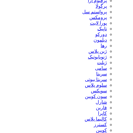
پرفیوم آرا
پرگولا
پرواستم سل
پرومکس
پورا لایت
تاپیک
دورکو
دیلمون
رها
ژبن پلاس
ژنوبایوتیک
ژیلت
سامی
سریتا
سریتا بیوتی
سلوم پلاس
سوپکس
سون کویین
شارل
فاربن
کاپرا
کالیما پلاس
کسترز
کویین