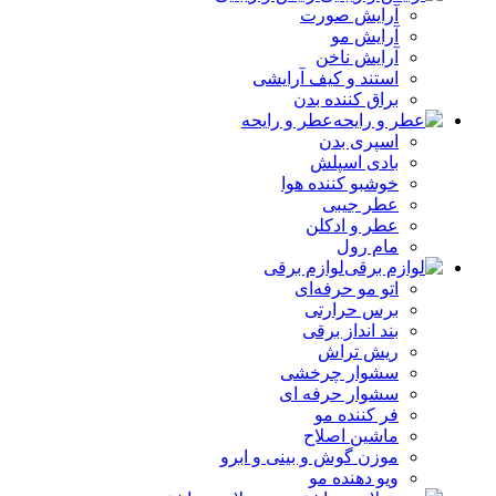
آرایش صورت
آرایش مو
آرایش ناخن
استند و کیف آرایشی
براق کننده بدن
عطر و رایحه
اسپری بدن
بادی اسپلش
خوشبو کننده هوا
عطر جیبی
عطر و ادکلن
مام رول
لوازم برقی
اتو مو حرفه‌ای
برس حرارتی
بند انداز برقی
ریش تراش
سشوار چرخشی
سشوار حرفه ای
فر کننده‌ مو
ماشین اصلاح
موزن گوش و بینی و ابرو
ویو دهنده مو