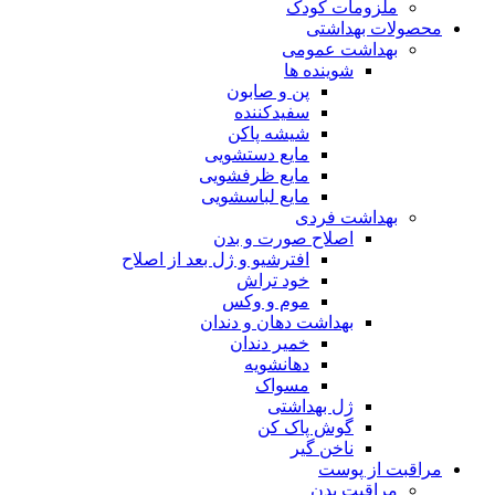
ملزومات کودک
محصولات بهداشتی
بهداشت عمومی
شوینده ها
پن و صابون
سفیدکننده
شیشه پاکن
مایع دستشویی
مایع ظرفشویی
مایع لباسشویی
بهداشت فردی
اصلاح صورت و بدن
افترشیو و ژل بعد از اصلاح
خود تراش
موم و وکس
بهداشت دهان و دندان
خمیر دندان
دهانشویه
مسواک
ژل بهداشتی
گوش پاک کن
ناخن گیر
مراقبت از پوست
مراقبت بدن