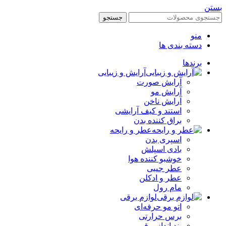
ن
جستجو
منو
دسته بندی ها
برندها
آرایش و زیبایی
آرایش صورت
آرایش مو
آرایش ناخن
استند و کیف آرایشی
براق کننده بدن
عطر و رایحه
اسپری بدن
بادی اسپلش
خوشبو کننده هوا
عطر جیبی
عطر و ادکلن
مام رول
لوازم برقی
اتو مو حرفه‌ای
برس حرارتی
بند انداز برقی