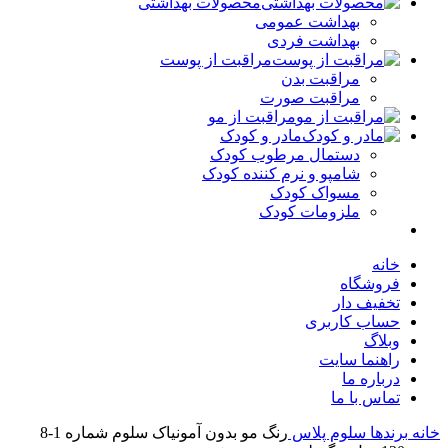
محصولات بهداشتی
بهداشت عمومی
بهداشت فردی
مراقبت از پوست
مراقبت بدن
مراقبت صورت
مراقبت از مو
مادر و کودک
دستمال مرطوب کودک
شامپو و نرم کننده کودک
مسواک کودک
ملزومات کودک
خانه
فروشگاه
تخفیف دار
حساب کاربری
وبلاگ
راهنما سایت
درباره ما
تماس با ما
ه
برندها
سلوم پلاس
رنگ مو بدون آمونیاک سلوم شماره 1-8