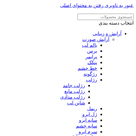
ر به ناوبری
رفتن به محتوای اصلی
خاب دسته بندی
آرایش و زیبایی
آرایش صورت
بالم لب
برس
پرایمر
پنکک
خط چشم
رژگونه
رژلب
رژلب جامد
رژلب مایع
رژلب مدادی
شاین لب
ریمل
ژل ابرو
سایه ابرو
سایه چشم
سرم ابرو