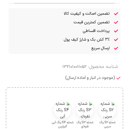
تضمین اصالت و کیفیت کالا
تضمین کمترین قیمت
پرداخت اقساطی
۳٪ کش بک و شارژ کیف پول
ارسال سریع
شناسه محصول:
1321010011052
(موجود در انبار و آماده ارسال)
شماره S2 رنگ
شماره S3 رنگ
شماره S4 رنگ آبی
سربی
نقره‌ای
آلیزارین