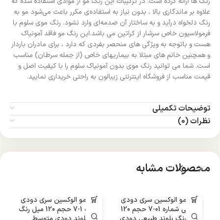
رنگ ها ارائه کرده است. در ترکیبات این رنگ مو از موادی استفاده شده که
علاوه بر ماندگاری بالا ، بدون نیاز به استفاده‌ی مکرر باعث می‌شود مو به
رنگ دلخواه در‌آید و به ساختار آن صدمه‌ای وارد نشود. رنگ موی سلوم با
فرمولاسیون خاص سرشار از کراتین می باشد.این رنگ مو فاقد آمونیاک
هست و باتوجه به ویژگی های منحصر بفردی که دارد ، برای مادران باردار
و همچنین خانم های مبتلا به بیماریهای خاص (از جمله سرطان) مناسب
است. شما می توانید رنگ موی بدون آمونیاک سلوم را با کیفیت اصل و
قیمت مناسب از فروشگاه اینترنتی زیبالون به راحتی خریداری نمایید.
توضیحات تکمیلی
نظرات (0)
محصولات مشابه
رنگ مو الوکسین سری دودی
رنگ مو الوکسین سری دودی
ر
طبیعی شماره 01-7 حجم 120
شماره 1-7 حجم 120 میل رنگ
میل رنگ بلوند طبیعی دودی
بلوند دودی متوسط