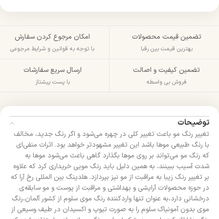
تضمین قیمت محصولات
امکان مرجوع کردن سفارش
بهترین قیمت بین رقبا
با توجه به قوانین و شرایط مرجوعی
تضمین کیفیت و اصالت
ارسال سریع سفارشات
فروش بی واسطه
با پست پیشتاز
توضیحات
تغییر رنگ مو باعث تغییر کلی در چهره ‌می‌شود و اگر رنگ جدید، مخالف
با رنگ طبیعی مو‌ها باشد این تغییر مشهود‌تر خواهد بود. اثرات منفی‌ای
که رنگ مو می‌تواند بر روی موها بگذارد گاهی باعث می‌شود موها به
شدت آسیب ببینند، به همین دلیل باید رنگ مویی خریداری کرد که علاوه
بر تغییر رنگ زیبا به مراقبت از مو نیز بپردازد. هلدینگ بین المللی رخ آرا که
در حوزه محصولات آرایشی و بهداشتی و مراقبت از پوست و مو سابقه‌ی
درخشانی دارد،به عنوان تنها واردکننده رنگ موی سلوم از کشور آلمان،رنگ
موی بدون آمونیاک سلوم را به صورت تیوپ و اکسیدان در طیف وسیعی از