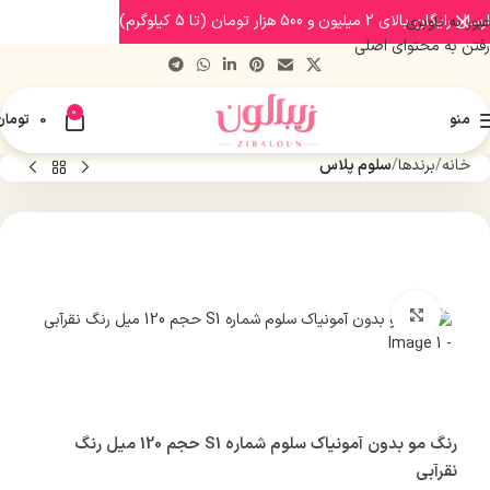
ارسال رایگان بالای 2 میلیون و 500 هزار تومان (تا 5 کیلوگرم)
عبور به ناوبری
رفتن به محتوای اصلی
0
منو
0
تومان
خانه
برندها
سلوم پلاس
بزرگنمایی تصویر
رنگ مو بدون آمونیاک سلوم شماره S1 حجم 120 میل رنگ
نقرآبی