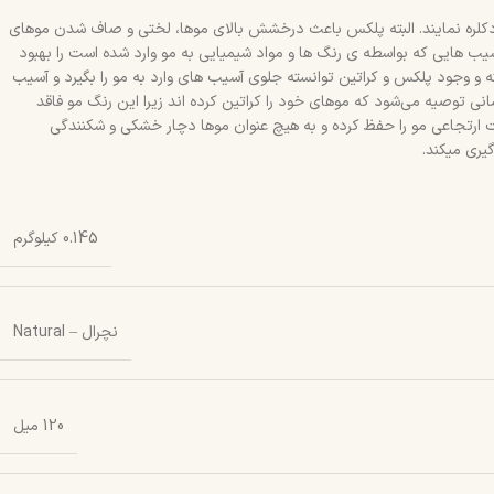
دکلره نمایند. البته پلکس باعث درخشش بالای موها، لختی و صاف شدن موهای
ب هایی که بواسطه ی رنگ ها و مواد شیمیایی به مو وارد شده است را بهبود
های مو رو بگیرد و حالت ارتجاعی مو را حفظ کند. رنگ موی natural با فناوری و تکنولوژی پیشرفته و وجود پلکس و کراتین توانسته جلوی آسیب های وارد به مو را بگیرد و آسیب
ی توصیه می‌شود که موهای خود را کراتین کرده اند زیرا این رنگ مو فاقد
ارتجاعی مو را حفظ کرده و به هیچ عنوان موها دچار خشکی و شکنندگی
یری میکند.
0.145 کیلوگرم
نچرال – Natural
120 میل