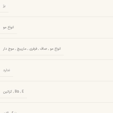
بژ
انواع مو
انواع مو
,
صاف
,
فرفری
,
مارپیچ
,
موج دار
ندارد
E
,
B5
,
کراتین