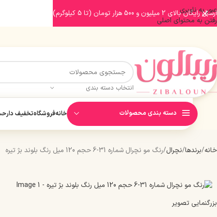
عبور به ناوبری
ارسال رایگان بالای 2 میلیون و 500 هزار تومان (تا 5 کیلوگرم)
رفتن به محتوای اصلی
انتخاب دسته بندی
دسته بندی محصولات
خانه
فروشگاه
تخفیف دار
حسا
خانه
برندها
نچرال
رنگ مو نچرال شماره 31-6 حجم 120 میل رنگ بلوند بژ تیره
بزرگنمایی تصویر