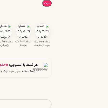
ثبت
شماره 31-7 رنگ
شماره 31-8 رنگ
شماره 
بلوند بژ متوسط
بلوند بژ
بژ روشن
هر قسط با اسنپ‌پی:
5,875
۴ قسط ماهانه. بدون سود، چک و ضامن.