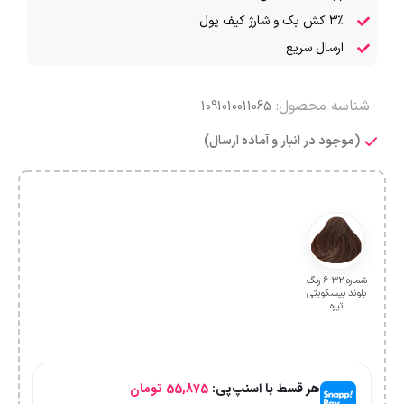
۳٪ کش بک و شارژ کیف پول
ارسال سریع
شناسه محصول:
1091010011065
(موجود در انبار و آماده ارسال)
شماره 32-6 رنگ
بلوند بیسکویتی
تیره
هر قسط با اسنپ‌پی:
55,875
تومان