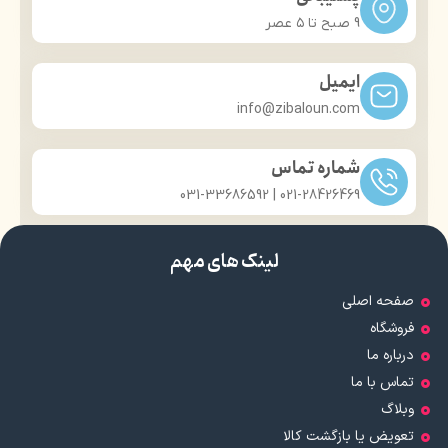
9 صبح تا ۵ عصر
ایمیل
info@zibaloun.com
شماره تماس
021-28426469 | 031-33686592
لینک های مهم
صفحه اصلی
فروشگاه
درباره ما
تماس با ما
وبلاگ
تعویض یا بازگشت کالا