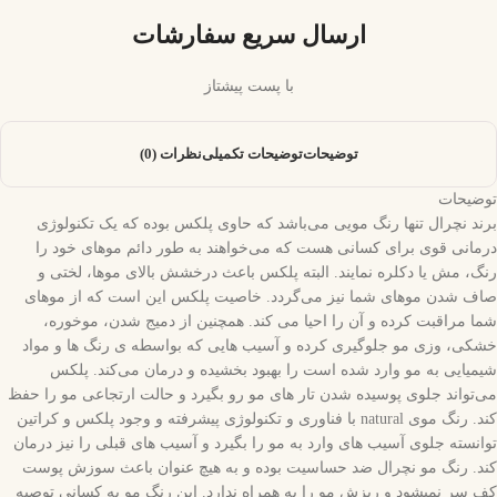
ارسال سریع سفارشات
با پست پیشتاز
توضیحات
توضیحات تکمیلی
نظرات (0)
توضیحات
برند نچرال تنها رنگ مویی می‌باشد که حاوی پلکس بوده که یک تکنولوژی
درمانی قوی برای کسانی هست که می‌خواهند به طور دائم موهای خود را
رنگ، مش یا دکلره نمایند. البته پلکس باعث درخشش بالای موها، لختی و
صاف شدن موهای شما نیز می‌گردد. خاصیت پلکس این است که از موهای
شما مراقبت کرده و آن را احیا می کند. همچنین از دمیج شدن، موخوره،
خشکی، وزی مو جلوگیری کرده و آسیب هایی که بواسطه ی رنگ ها و مواد
شیمیایی به مو وارد شده است را بهبود بخشیده و درمان می‌کند. پلکس
می‌تواند جلوی پوسیده شدن تار های مو رو بگیرد و حالت ارتجاعی مو را حفظ
کند. رنگ موی natural با فناوری و تکنولوژی پیشرفته و وجود پلکس و کراتین
توانسته جلوی آسیب های وارد به مو را بگیرد و آسیب های قبلی را نیز درمان
کند. رنگ مو نچرال ضد حساسیت بوده و به هیچ عنوان باعث سوزش پوست
کف سر نمیشود و ریزش مو را به همراه ندارد. این رنگ مو به کسانی توصیه