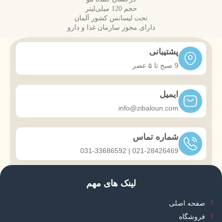
حجم 120 میلی‌لیتر
تحت لیسانس کشور آلمان
دارای مجوز سارمان غذا و دارو
پشتیبانی
9 صبح تا ۵ عصر
ایمیل
info@zibaloun.com
شماره تماس
021-28426469 | 031-33686592
لینک های مهم
صفحه اصلی
فروشگاه