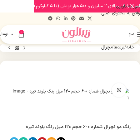
ارسال رایگان بالای 2 میلیون و 500 هزار تومان (تا 5 کیلوگرم)
عبور به ناوبری
رفتن به محتوای اصلی
0
منو
0
تومان
خانه
برندها
نچرال
بزرگنمایی تصویر
رنگ مو نچرال شماره 0-6 حجم 120 میل رنگ بلوند تیره