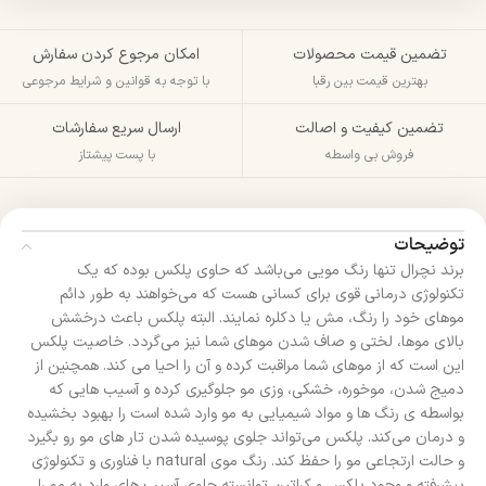
تضمین قیمت محصولات
امکان مرجوع کردن سفارش
بهترین قیمت بین رقبا
با توجه به قوانین و شرایط مرجوعی
تضمین کیفیت و اصالت
ارسال سریع سفارشات
فروش بی واسطه
با پست پیشتاز
توضیحات
برند نچرال تنها رنگ مویی می‌باشد که حاوی پلکس بوده که یک
تکنولوژی درمانی قوی برای کسانی هست که می‌خواهند به طور دائم
موهای خود را رنگ، مش یا دکلره نمایند. البته پلکس باعث درخشش
بالای موها، لختی و صاف شدن موهای شما نیز می‌گردد. خاصیت پلکس
این است که از موهای شما مراقبت کرده و آن را احیا می کند. همچنین از
دمیج شدن، موخوره، خشکی، وزی مو جلوگیری کرده و آسیب هایی که
بواسطه ی رنگ ها و مواد شیمیایی به مو وارد شده است را بهبود بخشیده
و درمان می‌کند. پلکس می‌تواند جلوی پوسیده شدن تار های مو رو بگیرد
و حالت ارتجاعی مو را حفظ کند. رنگ موی natural با فناوری و تکنولوژی
پیشرفته و وجود پلکس و کراتین توانسته جلوی آسیب های وارد به مو را