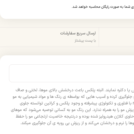
ارسال سریع سفارشات
با پست پیشتاز
 یا دکلره نمایند. البته پلکس باعث درخشش بالای موها، لختی و صاف
لوگیری کرده و آسیب هایی که بواسطه ی رنگ ها و مواد شیمیایی به مو
وارد شده است را بهبود بخشیده و درمان می‌کند. پلکس می‌تواند جلوی پوسیده شدن تار های مو رو بگیرد و حالت ارتجاعی مو را حفظ کند. رنگ موی natural با فناوری و تکنولوژی پیشرفته و وجود پلکس و کراتین توانسته جلوی
ش مو را به همراه ندارد. این رنگ مو به کسانی توصیه می‌شود که موهای
حاوی کلاژن هیدرولیز شده بوده و درنتیجه خاصیت ارتجاعی مو را حفظ
 را نرم و درخشان می‌کند و از ریزش بی رویه ی آن جلوگیری میکند.