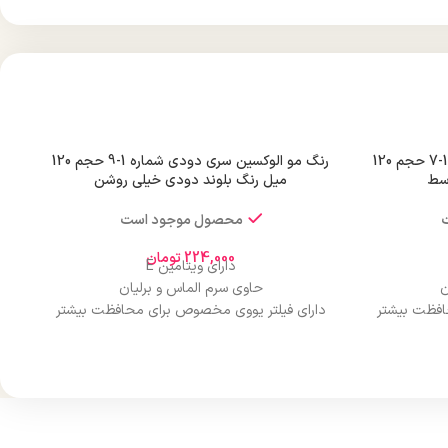
رنگ مو الوکسین سری دودی شماره 1-7 حجم 120
رنگ مو الوکسین سری دودی شماره 1-9 حجم 120
سط
میل رنگ بلوند دودی خیلی روشن
محصول موجود است
224,000
تومان
دارای ویتامین E
ن
حاوی سرم الماس و برلیان
افظت بیشتر
دارای فیلتر یووی مخصوص برای محافظت بیشتر
از مو
درخشان کننده مو
حجم 120 میلی‌لیتر
ن
تحت لیسانس کشور آلمان
ارو
دارای مجوز سارمان غذا و دارو