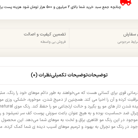
چنانچه جمع سبد خرید شما بالای 2 میلیون و 500 هزار تومان شود هزینه پست برای شما به صورت رایگان محاسبه خواهد شد.
 سفارش
تضمین کیفیت و اصالت
شرایط مرجوعی
فروش بی واسطه
توضیحات
توضیحات تکمیلی
نظرات (0)
درمانی قوی برای کسانی هست که می‌خواهند به طور دائم موهای خود را رنگ، مش
بت کرده و آن را احیا می کند. همچنین از دمیج شدن، موخوره، خشکی، وزی مو ج
مو نچرال ضد حساسیت بوده و به هیچ عنوان باعث سوزش پوست کف سر نمیشود و ریز
تین موجود در این رنگ مو ظاهری براق و لخت به موهای شما می‌دهد. این محصول 
ود در رنگ مو نچرال به بهبود و ترمیم موهای آسیب دیده ی شما کمک کرده، موها