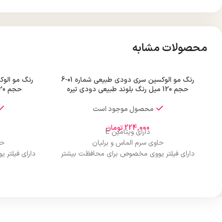
محصولات مشابه
رنگ مو الوکسین سری دودی طبیعی شماره 01-6
حجم 120 میل رنگ بلوند طبیعی دودی تیره
حجم 120 میل رنگ بلوند متوسط قوی
محصول موجود است
224,000
تومان
دارای ویتامین E
حاوی سرم الماس و برلیان
حا
دارای فیلتر یووی مخصوص برای محافظت بیشتر
دارای فیلتر
از مو
درخشان کننده مو
حجم 120 میلی‌لیتر
تحت لیسانس کشور آلمان
تح
دارای مجوز سارمان غذا و دارو
دارا