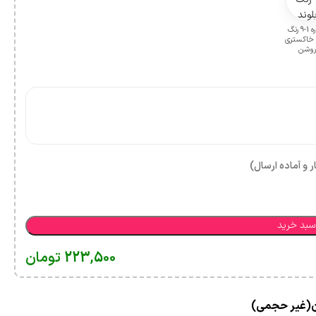
شماره 1-9 رنگ
د خاکستری
وشن
ر و آماده ارسال)
سبد خرید
223,500
تومان