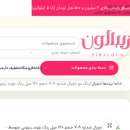
عبور به ناوبری
ارسال رایگان بالای 2 میلیون و 500 هزار تومان (تا 5 کیلوگرم)
رفتن به محتوای اصلی
انتخاب دسته بندی
دسته بندی محصولات
خانه
فروشگاه
تخفیف دار
حسا
خانه
برندها
نچرال
رنگ مو نچرال شماره 8-7 حجم 120 میل رنگ بلوند زیتونی متوسط
بزرگنمایی تصویر