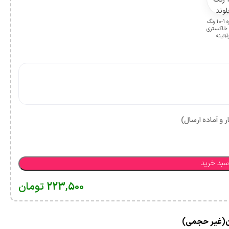
شماره 1-10 رنگ
د خاکستری
لاتینه
ر و آماده ارسال)
سبد خرید
223,500
تومان