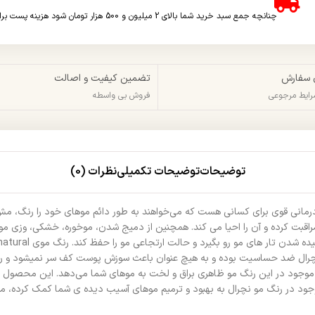
چنانچه جمع سبد خرید شما بالای 2 میلیون و 500 هزار تومان شود هزینه پست برای شما به صورت رایگان محاسبه خواهد شد.
 سفارش
تضمین کیفیت و اصالت
شرایط مرجوعی
فروش بی واسطه
توضیحات
توضیحات تکمیلی
نظرات (0)
درمانی قوی برای کسانی هست که می‌خواهند به طور دائم موهای خود را رنگ، مش
بت کرده و آن را احیا می کند. همچنین از دمیج شدن، موخوره، خشکی، وزی مو ج
مو نچرال ضد حساسیت بوده و به هیچ عنوان باعث سوزش پوست کف سر نمیشود و ریز
تین موجود در این رنگ مو ظاهری براق و لخت به موهای شما می‌دهد. این محصول 
ود در رنگ مو نچرال به بهبود و ترمیم موهای آسیب دیده ی شما کمک کرده، موها