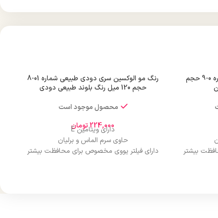
رنگ مو الوکسین سری طبیعی شماره 0-9 حجم
رنگ مو الوکسین سری دودی طبیعی شماره 01-8
حجم 120 میل رنگ بلوند طبیعی دودی
محصول موجود است
224,000
تومان
دارای ویتامین E
ن
حاوی سرم الماس و برلیان
افظت بیشتر
دارای فیلتر یووی مخصوص برای محافظت بیشتر
از مو
درخشان کننده مو
حجم 120 میلی‌لیتر
ن
تحت لیسانس کشور آلمان
ارو
دارای مجوز سارمان غذا و دارو