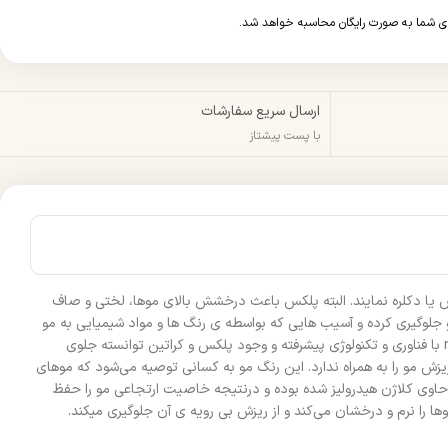
ارسال سریع سفارشات
با پست پیشتاز
 یا دکلره نمایند. البته پلکس باعث درخشش بالای موها، لختی و صاف
لوگیری کرده و آسیب هایی که بواسطه ی رنگ ها و مواد شیمیایی به مو
وارد شده است را بهبود بخشیده و درمان می‌کند. پلکس می‌تواند جلوی پوسیده شدن تار های مو رو بگیرد و حالت ارتجاعی مو را حفظ کند. رنگ موی natural با فناوری و تکنولوژی پیشرفته و وجود پلکس و کراتین توانسته جلوی
ش مو را به همراه ندارد. این رنگ مو به کسانی توصیه می‌شود که موهای
حاوی کلاژن هیدرولیز شده بوده و درنتیجه خاصیت ارتجاعی مو را حفظ
 را نرم و درخشان می‌کند و از ریزش بی رویه ی آن جلوگیری میکند.