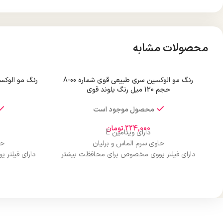
محصولات مشابه
رنگ مو الوکسین سری طبیعی قوی شماره 00-8
حجم 120 میل رنگ بلوند قوی
محصول موجود است
224,000
تومان
دارای ویتامین E
حاوی سرم الماس و برلیان
حا
دارای فیلتر یووی مخصوص برای محافظت بیشتر
دارای فیلتر
از مو
درخشان کننده مو
حجم 120 میلی‌لیتر
تحت لیسانس کشور آلمان
تح
دارای مجوز سارمان غذا و دارو
دارا