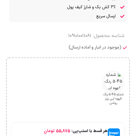
۳٪ کش بک و شارژ کیف پول
ارسال سریع
شناسه محصول:
1091010011081
(موجود در انبار و آماده ارسال)
شماره 45-5 رنگ
قهوه ایی برنز
روشن
هر قسط با اسنپ‌پی:
55,875
تومان