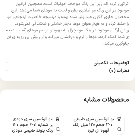
کراتین کرده اند زیرا این رنگ مو فاقد امونیاک است. همچنین کراتین
موجود در این رنگ مو ظاهری براق و لخت به موهای شما می‌دهد. این
محصول حاوی کلاژن هیدرولیز شده بوده و درنتیجه خاصیت ارتجاعی مو
را حفظ کرده و به هیچ عنوان موها دچار خشکی و شکنندگی نمی‌شود.
روغن آرگان موجود در رنگ مو نچرال به بهبود و ترمیم موهای آسیب دیده
ی شما کمک کرده، موها را نرم و درخشان می‌کند و از ریزش بی رویه ی آن
جلوگیری میکند.
توضیحات تکمیلی
نظرات (0)
محصولات مشابه
رنگ مو الوکسین سری طبیعی
رنگ مو الوکسین سری دودی
ر
شماره 0-3 حجم 120 میل رنگ
طبیعی شماره 01-6 حجم 120
قهوه ای تیره
میل رنگ بلوند طبیعی دودی