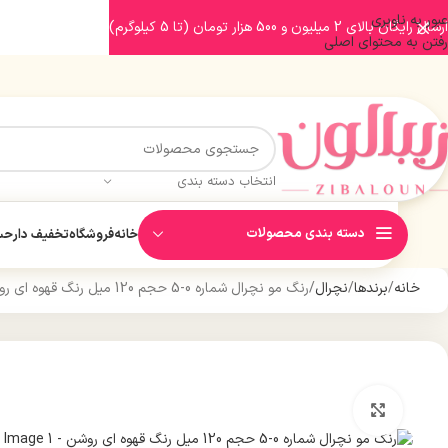
عبور به ناوبری
ارسال رایگان بالای 2 میلیون و 500 هزار تومان (تا 5 کیلوگرم)
رفتن به محتوای اصلی
انتخاب دسته بندی
دسته بندی محصولات
خانه
فروشگاه
تخفیف دار
حسا
خانه
برندها
نچرال
رنگ مو نچرال شماره 0-5 حجم 120 میل رنگ قهوه ای روشن
بزرگنمایی تصویر