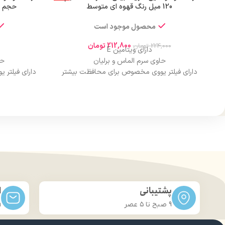
120 میل رنگ قهوه ای متوسط
حجم 120 میل رنگ بلوند تیره قوی
محصول موجود است
212,800
تومان
224,000
تومان
دارای ویتامین E
حاوی سرم الماس و برلیان
حا
دارای فیلتر یووی مخصوص برای محافظت بیشتر
دارای فیلتر
از مو
درخشان کننده مو
حجم 120 میلی‌لیتر
تحت لیسانس کشور آلمان
تح
دارای مجوز سارمان غذا و دارو
دارا
پشتیبانی
ا
9 صبح تا ۵ عصر
m