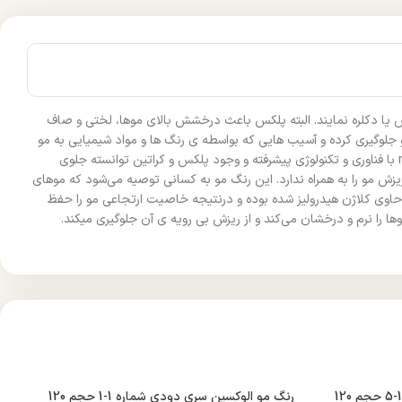
 یا دکلره نمایند. البته پلکس باعث درخشش بالای موها، لختی و صاف
لوگیری کرده و آسیب هایی که بواسطه ی رنگ ها و مواد شیمیایی به مو
وارد شده است را بهبود بخشیده و درمان می‌کند. پلکس می‌تواند جلوی پوسیده شدن تار های مو رو بگیرد و حالت ارتجاعی مو را حفظ کند. رنگ موی natural با فناوری و تکنولوژی پیشرفته و وجود پلکس و کراتین توانسته جلوی
ش مو را به همراه ندارد. این رنگ مو به کسانی توصیه می‌شود که موهای
حاوی کلاژن هیدرولیز شده بوده و درنتیجه خاصیت ارتجاعی مو را حفظ
 را نرم و درخشان می‌کند و از ریزش بی رویه ی آن جلوگیری میکند.
رنگ مو الوکسین سری دودی شماره 1-5 حجم 120
رنگ مو الوکسین سری دودی شماره 1-1 حجم 120