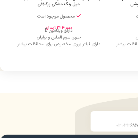
وشن
میل رنگ مشکی پرکلاغی
محصول موجود است
224,000
تومان
دارای ویتامین E
ن
حاوی سرم الماس و برلیان
افظت بیشتر
دارای فیلتر یووی مخصوص برای محافظت بیشتر
از مو
درخشان کننده مو
حجم 120 میلی‌لیتر
ن
تحت لیسانس کشور آلمان
ارو
دارای مجوز سارمان غذا و دارو