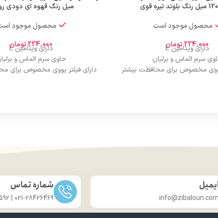
میل رنگ قهوه ای دودی ر
محصول موجود است
محصول موجود است
224,000
تومان
224,000
تومان
دارای ویتامین E
دارای ویتامین E
وی سرم الماس و برلیان
حاوی سرم الماس و برلیا
 یووی مخصوص برای محافظت بیشتر
دارای فیلتر یووی مخصوص برای مح
از مو
از مو
درخشان کننده مو
درخشان کننده مو
حجم 120 میلی‌لیتر
حجم 120 میلی‌لیتر
ت لیسانس کشور آلمان
تحت لیسانس کشور آلما
ی مجوز سارمان غذا و دارو
دارای مجوز سارمان غذا و د
یمیل
شماره تماس
021-28426469 | 031-33686592
info@zibaloun.co