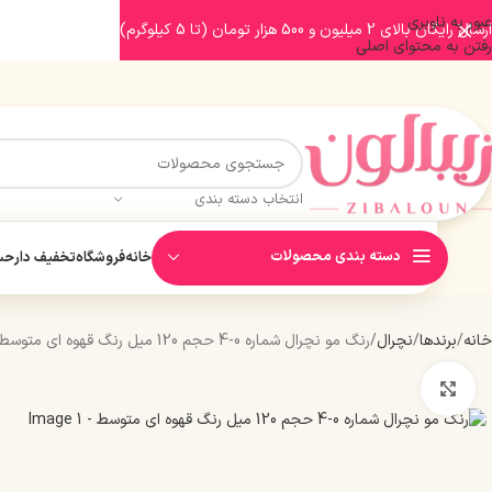
عبور به ناوبری
ارسال رایگان بالای 2 میلیون و 500 هزار تومان (تا 5 کیلوگرم)
رفتن به محتوای اصلی
انتخاب دسته بندی
دسته بندی محصولات
خانه
فروشگاه
تخفیف دار
حسا
خانه
برندها
نچرال
رنگ مو نچرال شماره 0-4 حجم 120 میل رنگ قهوه ای متوسط
بزرگنمایی تصویر