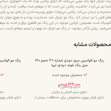
برند نچرال تنها رنگ مویی می‌باشد که حاوی پلکس بوده که یک تکنولوژی درمان
شما نیز می‌گردد. خاصیت پلکس این است که از موهای شما مراقبت کرده و آن را 
های قبلی را نیز درمان کند. رنگ مو نچرال ضد حساسیت بوده و به هیچ عنوان باع
امونیاک است. همچنین کراتین موجود در این رنگ مو ظاهری براق و لخت به موه
نمی‌شود. روغن آرگان موجود در رنگ مو نچرال به بهبود و ترمیم موهای آسیب دید
محصولات مشابه
رنگ مو الوکسین سری دودی شماره 1-6 حجم 120
میل رنگ بلوند دودی تیره
محصول موجود است
224,000
تومان
دارای ویتامین E
حاوی سرم الماس و برلیان
حاو
دارای فیلتر یووی مخصوص برای محافظت بیشتر از
دارای فیلتر ی
مو
درخشان کننده مو