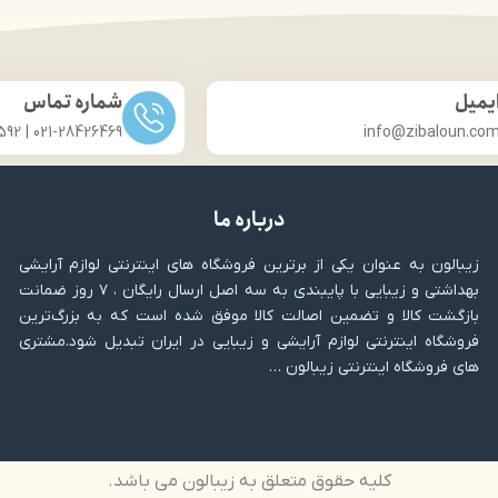
حجم 120 میلی‌لیتر
حجم 120 میلی‌لیتر
 لیسانس کشور آلمان
تحت لیسانس کشور آلم
 مجوز سارمان غذا و دارو
دارای مجوز سارمان غذا و 
یمیل
شماره تماس
021-28426469 | 031-33686592
info@zibaloun.co
درباره ما
زیبالون به عنوان یکی از برترین فروشگاه های اینترنتی لوازم آرایشی
بهداشتی و زیبایی با پایبندی به سه اصل ارسال رایگان ، ۷ روز ضمانت
بازگشت کالا و تضمین اصالت کالا موفق شده است که به بزرگ‌ترین
فروشگاه اینترنتی لوازم آرایشی و زیبایی در ایران تبدیل شود.مشتری
های فروشگاه اینترنتی زیبالون …
کلیه حقوق متعلق به زیبالون می باشد.