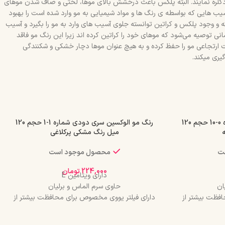
دکلره نمایند. البته پلکس باعث درخشش بالای موها، لختی و صاف شدن موهای
ب هایی که بواسطه ی رنگ ها و مواد شیمیایی به مو وارد شده است را بهبود
های مو رو بگیرد و حالت ارتجاعی مو را حفظ کند. رنگ موی natural با فناوری و تکنولوژی پیشرفته و وجود پلکس و کراتین توانسته جلوی آسیب های وارد به مو را بگیرد و آسیب
ی توصیه می‌شود که موهای خود را کراتین کرده اند زیرا این رنگ مو فاقد
ارتجاعی مو را حفظ کرده و به هیچ عنوان موها دچار خشکی و شکنندگی
یری میکند.
رنگ مو الوکسین سری طبیعی شماره 0-10 حجم 120
رنگ مو الوکسین سری دودی شماره 1-1 حجم 120
ه
میل رنگ مشکی پرکلاغی
ت
محصول موجود است
224,000
تومان
دارای ویتامین E
ان
حاوی سرم الماس و برلیان
فظت بیشتر از
دارای فیلتر یووی مخصوص برای محافظت بیشتر از
مو
درخشان کننده مو