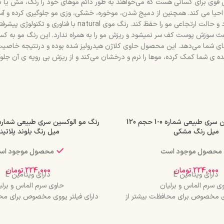
ی قوی برای کسانی هست که می‌خواهند به طور دائم موهای خود را رنگ، مش یا 
احیا می کند. همچنین از دمیج شدن، موخوره، خشکی، وزی مو جلوگیری کرده و آسی
بخشیده و درمان می‌کند. پلکس می‌تواند جلوی پوسیده شدن تار 
ث سوزش پوست کف سر نمیشود و ریزش مو را به همراه ندارد. این رنگ مو به کسان
ای شما می‌دهد. این محصول حاوی کلاژن هیدرولیز شده بوده و درنتیجه خاصیت 
ه ی شما کمک کرده، موها را نرم و درخشان می‌کند و از ریزش بی رویه ی آن جلوگ
رنگ مو الوکسین سری طبیعی شماره 0-1 حجم 120
میل رنگ مشکی
میل رنگ بلوند پلاتین
محصول موجود است
محصول موجود اس
224,000
تومان
224,000
تومان
دارای ویتامین E
دارای ویتامین E
ی سرم الماس و برلیان
حاوی سرم الماس و برلی
ووی مخصوص برای محافظت بیشتر از
دارای فیلتر یووی مخصوص برای محا
مو
مو
درخشان کننده مو
درخشان کننده مو