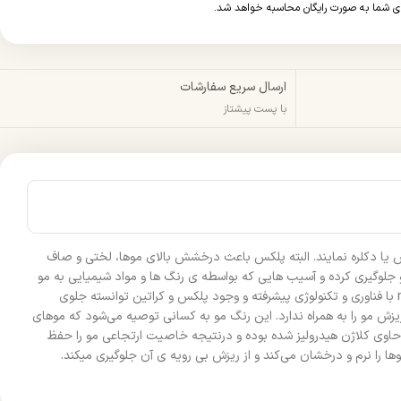
ارسال سریع سفارشات
با پست پیشتاز
 یا دکلره نمایند. البته پلکس باعث درخشش بالای موها، لختی و صاف
لوگیری کرده و آسیب هایی که بواسطه ی رنگ ها و مواد شیمیایی به مو
وارد شده است را بهبود بخشیده و درمان می‌کند. پلکس می‌تواند جلوی پوسیده شدن تار های مو رو بگیرد و حالت ارتجاعی مو را حفظ کند. رنگ موی natural با فناوری و تکنولوژی پیشرفته و وجود پلکس و کراتین توانسته جلوی
ش مو را به همراه ندارد. این رنگ مو به کسانی توصیه می‌شود که موهای
حاوی کلاژن هیدرولیز شده بوده و درنتیجه خاصیت ارتجاعی مو را حفظ
 را نرم و درخشان می‌کند و از ریزش بی رویه ی آن جلوگیری میکند.