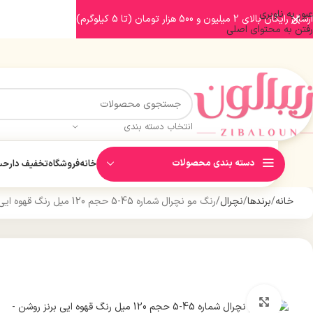
عبور به ناوبری
ارسال رایگان بالای 2 میلیون و 500 هزار تومان (تا 5 کیلوگرم)
رفتن به محتوای اصلی
انتخاب دسته بندی
دسته بندی محصولات
خانه
فروشگاه
تخفیف دار
حسا
خانه
برندها
نچرال
رنگ مو نچرال شماره 45-5 حجم 120 میل رنگ قهوه ایی برنز روشن
بزرگنمایی تصویر