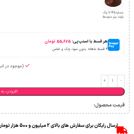
شماره 45-7 رنگ
بلوند برنز متوسط
هر قسط با اسنپ‌پی:
55,875
تومان
۴ قسط ماهانه. بدون سود، چک و ضامن.
(موجود در انبا
افزودن به 
قیمت محصول:​
ارسال رایگان برای سفارش های بالای 2 میلیون و 500 هزار تومان(غیر حجمی)