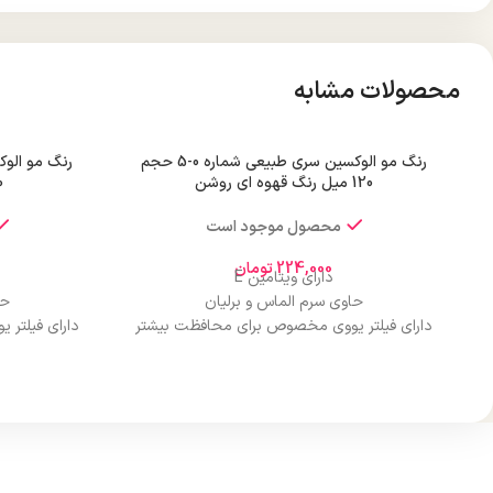
محصولات مشابه
رنگ مو الوکسین سری طبیعی شماره 0-5 حجم
120 میل رنگ قهوه ای روشن
120
محصول موجود است
224,000
تومان
دارای ویتامین E
حاوی سرم الماس و برلیان
حا
دارای فیلتر یووی مخصوص برای محافظت بیشتر
دارای فیلتر
از مو
درخشان کننده مو
حجم 120 میلی‌لیتر
تحت لیسانس کشور آلمان
تح
دارای مجوز سارمان غذا و دارو
دارا