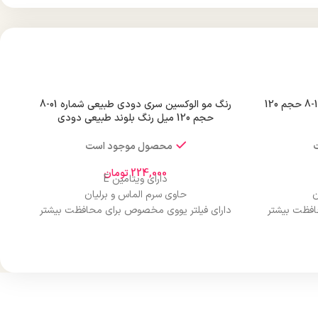
رنگ مو الوکسین سری دودی شماره 1-8 حجم 120
رنگ مو الوکسین سری دودی طبیعی شماره 01-8
حجم 120 میل رنگ بلوند طبیعی دودی
محصول موجود است
224,000
تومان
دارای ویتامین E
ن
حاوی سرم الماس و برلیان
افظت بیشتر
دارای فیلتر یووی مخصوص برای محافظت بیشتر
از مو
درخشان کننده مو
حجم 120 میلی‌لیتر
ن
تحت لیسانس کشور آلمان
ارو
دارای مجوز سارمان غذا و دارو