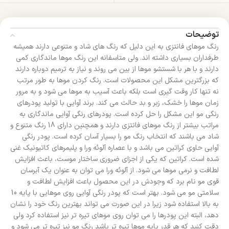
توضیحات
رنگ موهای فانتزی به این دلیل که رنگ های شاد و متنوعی دارند همیشه
طرفداران بسیاری داشته اند. ولی متاسفانه این رنگ موها ماندگاری کمی
دارند و با هر با شستشو موها از بین می روند و نیاز به ترمیم دوباره دارند
که بزرگترین مشکل این محصولات است. رنگ کردن موها به طور مرتب
نه تنها کار وقت گیری است بلکه باعث آسیب به موها می شود و به مرور
زمان موها را خشک، زبر و بد حالت می کند. برند آوایی با تولید پودرهای
رنگی مو این مشکل را حل کرده است. پودرهای رنگی آوایی ماندگاری به
مراتب بیشتر از رنگ موهای فانتزی دارند و همچنین دارای 18 رنگ متنوع و
شاد می باشند که انتخاب رنگ مو را بسیار آسان کرده است. پودر رنگی
آوایی حاوی کراتین می باشد و با عصاره آلوئه ورا و پلیمرهای کاتیونیک غنی
شده است. کراتین که یکی از اجزای ضروری ساختار موست، باعث افزایش
لطافت و نرمی موها می شود. از آلوئه ورا می توان به عنوان یک آبرسان
قوی مو نام برد که وجودش در این محصول باعث افزایش لطافت و
سلامتی مو می شود. بهتر است که پودر رنگی آوایی روی موهایی با پایه 10
به بالا استفاده شود زیرا در این صورت می تواند بهترین رنگ خود را نشان
دهد، البته این پودرها را می توان روی موهای تیره تر نیز استفاده کرد ولی
دقت کنید که هر قدر پایه موها تیره تر باشد رنگ مو نیز تیره تر می شود و