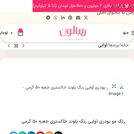
ارسال رایگان بالای 2 میلیون و 500 هزار تومان (تا 5 کیلوگرم)
عبور به ناوبری
رفتن به محتوای اصلی
0
منو
0
تومان
خانه
برندها
آوایی
بزرگنمایی تصویر
رنگ مو پودری آوایی رنگ بلوند خاکستری جعبه 50 گرمی