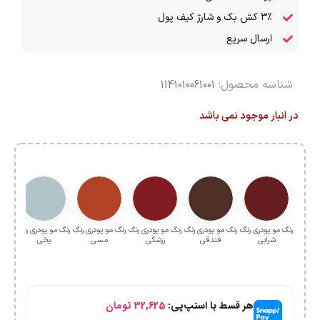
۳٪ کش بک و شارژ کیف پول
ارسال سریع
شناسه محصول:
1141010061001
در انبار موجود نمی باشد
رنگ مو پودری رنگ
رنگ مو پودری رنگ
رنگ مو پودری رنگ
رنگ مو پودری رنگ
رنگ مو پودری رنگ
رنگ م
شرابی
فندقی
زرشکی
مسی
یخی
هر قسط با اسنپ‌پی:
32,625
تومان