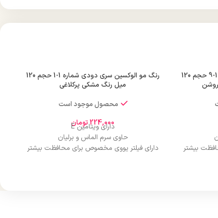
رنگ مو الوکسین سری دودی شماره 1-9 حجم 120
رنگ مو الوکسین سری دودی شماره 1-1 حجم 120
روشن
میل رنگ مشکی پرکلاغی
محصول موجود است
224,000
تومان
دارای ویتامین E
ن
حاوی سرم الماس و برلیان
افظت بیشتر
دارای فیلتر یووی مخصوص برای محافظت بیشتر
از مو
درخشان کننده مو
حجم 120 میلی‌لیتر
ن
تحت لیسانس کشور آلمان
ارو
دارای مجوز سارمان غذا و دارو