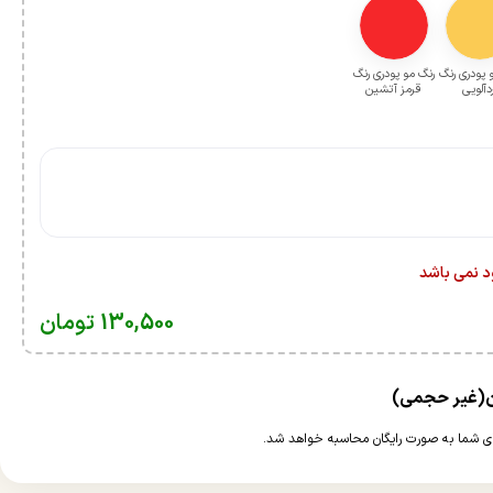
 پودری رنگ
رنگ مو پودری رنگ
ردآلویی
قرمز آتشین
ود نمی باشد
130,500
تومان