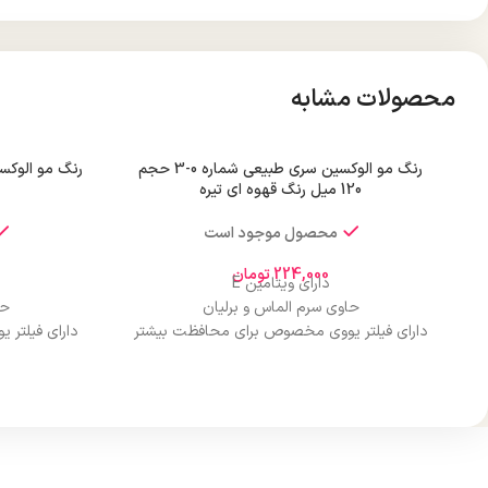
محصولات مشابه
رنگ مو الوکسین سری طبیعی شماره 0-3 حجم
120 میل رنگ قهوه ای تیره
محصول موجود است
224,000
تومان
دارای ویتامین E
حاوی سرم الماس و برلیان
حا
دارای فیلتر یووی مخصوص برای محافظت بیشتر
دارای فیلتر
از مو
درخشان کننده مو
حجم 120 میلی‌لیتر
تحت لیسانس کشور آلمان
تح
دارای مجوز سارمان غذا و دارو
دارا