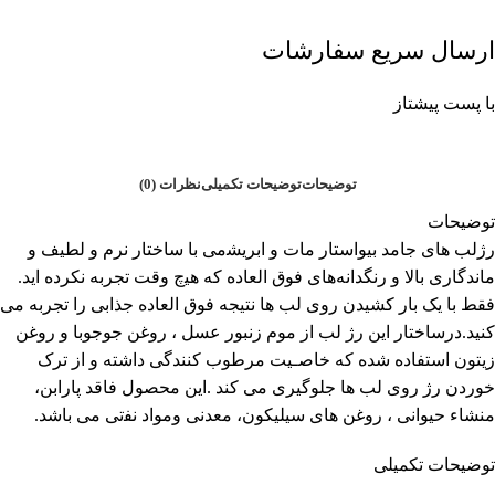
ارسال سریع سفارشات
با پست پیشتاز
توضیحات
توضیحات تکمیلی
نظرات (0)
توضیحات
رژﻟﺐ ﻫﺎی ﺟﺎﻣﺪ ﺑﯿﻮاﺳﺘﺎر ﻣﺎت و اﺑﺮﯾﺸمی ﺑﺎ ﺳﺎﺧﺘﺎر ﻧﺮم و ﻟﻄﯿﻒ و
ﻣﺎﻧﺪگاری بالا و رنگدانهﻫﺎی ﻓﻮق اﻟﻌﺎده که ﻫﯿچ وﻗﺖ ﺗﺠﺮﺑﻪ نکرده اید.
ﻓﻘﻂ ﺑﺎ یک ﺑﺎر کشیدن روی ﻟﺐ ﻫﺎ ﻧﺘﯿﺠﻪ ﻓﻮق اﻟﻌﺎده ﺟﺬابی را تجربه می
کنید.درساختار این رژ لب از موم زﻧﺒﻮر ﻋﺴﻞ ، روﻏﻦ ﺟﻮﺟﻮﺑﺎ و روﻏﻦ
زﯾﺘﻮن اﺳﺘﻔﺎده ﺷﺪه که ﺧﺎﺻـﯿﺖ ﻣﺮﻃﻮب کنندگی داﺷﺘﻪ و از ﺗﺮک
ﺧﻮردن رژ روی ﻟﺐ ﻫﺎ ﺟﻠﻮگیری می کند .این محصول ﻓﺎﻗﺪ پارابن،
ﻣﻨﺸﺎء ﺣﻴﻮانی ، روﻏﻦ ﻫﺎی سیلیکون، ﻣﻌﺪنی وﻣﻮاد ﻧﻔتی می باشد.
توضیحات تکمیلی