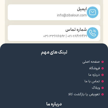
ایمیل
info@zibaloun.com
شماره تماس
021-28426469 | 031-33686592
لینک های مهم
صفحه اصلی
فروشگاه
درباره ما
تماس با ما
وبلاگ
تعویض یا بازگشت کالا
درباره ما