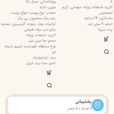
E
پوشانندگی: بسیار بالا
کاربرد: استفاده روزانه، مهمانی، گریم
چربی: ندارد
تخصصی
مناسب نوع پوست: انواع پوست
ماندگاری: 24 ساعته
پایه رنگ محصول: بی رنگ
حجم: 8 میلی لیتر
ترکیبات موثر: بابونه، گلیسیرین، عصاره
برند: سریتا
چای سبز، مواد طبیعی
کاربرد: استفاده روزانه
حجم: 100 میلی لیتر
نوع محفظه نگهدارنده: اسپری شیشه
ای
برند: ژنوبایوتیک
کشور مبدا برند: ایران
پشتیبانی
9 صبح تا ۵ عصر