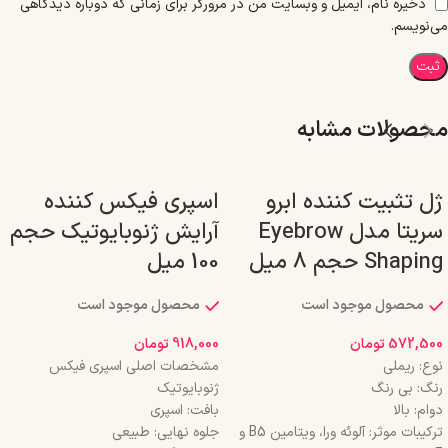
ذخیره نام، ایمیل و وبسایت من در مرورگر برای زمانی که دوباره دیدگاهی
می‌نویسم.
محصولات مشابه
ژل تثبیت کننده ابرو
اسپری فیکس کننده
سریتا مدل Eyebrow
آرایش ژنوبایوتیک حجم
Shaping حجم 8 میل
100 میل
محصول موجود است
محصول موجود است
572,500
تومان
918,000
تومان
نوع: ریملی
مشخصات اصلی اسپری فیکس
رنگ: بی رنگ
ژنوبایوتیک
دوام: بالا
بافت: اسپری
ترکیبات موثر: آلوئه ورا، ویتامین B5 و
جلوه نهایی: طبیعی