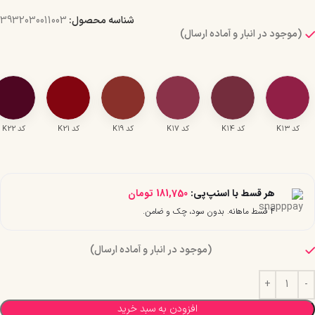
شناسه محصول:
3932030011003
(موجود در انبار و آماده ارسال)
کد K۱۳
کد K۱4
کد K۱7
کد K۱9
کد K21
کد K22
هر قسط با اسنپ‌پی:
181,750
تومان
۴ قسط ماهانه. بدون سود، چک و ضامن.
(موجود در انبار و آماده ارسال)
افزودن به سبد خرید