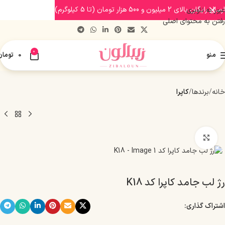
ارسال رایگان بالای 2 میلیون و 500 هزار تومان (تا 5 کیلوگرم)
عبور به ناوبری
رفتن به محتوای اصلی
0
منو
0
تومان
خانه
برندها
کاپرا
بزرگنمایی تصویر
رژ لب جامد کاپرا کد K18
اشتراک گذاری: