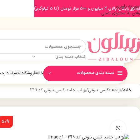
عبور به ناوبری
ارسال رایگان بالای 2 میلیون و 500 هزار تومان (تا 5 کیلوگرم)
رفتن به محتوای اصلی
انتخاب دسته بندی
دسته بندی محصولات
خانه
فروشگاه
تخفیف دار
حسا
خانه
برندها
کیس بیوتی
رژ لب جامد کیس بیوتی کد 319
50%
بزرگنمایی تصویر