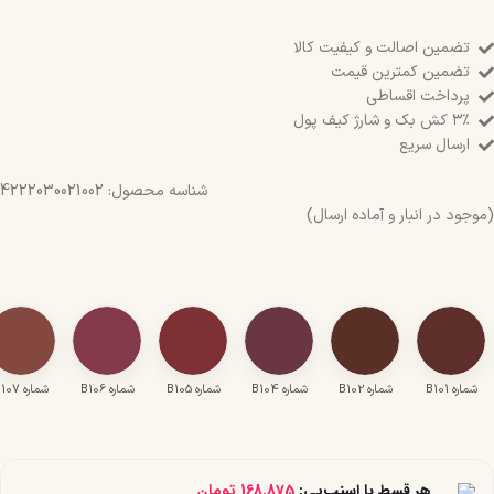
تضمین اصالت و کیفیت کالا
تضمین کمترین قیمت
پرداخت اقساطی
۳٪ کش بک و شارژ کیف پول
ارسال سریع
شناسه محصول:
4222030021002
(موجود در انبار و آماده ارسال)
شماره B101
شماره B102
شماره B104
شماره B105
شماره B106
شماره B107
هر قسط با اسنپ‌پی:
168,875
تومان