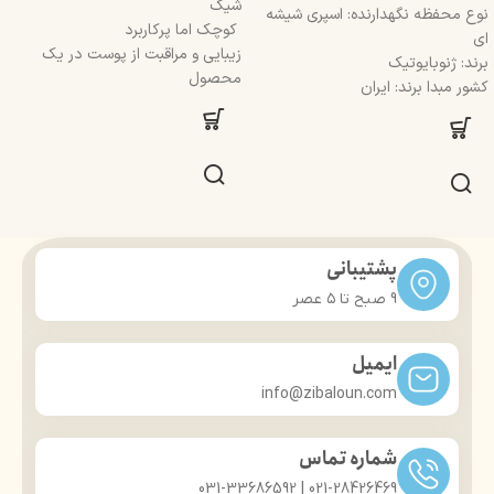
شیک
نوع محفظه نگهدارنده: اسپری شیشه
کوچک اما پرکاربرد
ای
زیبایی و مراقبت از پوست در یک
برند: ژنوبایوتیک
محصول
کشور مبدا برند: ایران
پشتیبانی
9 صبح تا ۵ عصر
ایمیل
info@zibaloun.com
شماره تماس
021-28426469 | 031-33686592