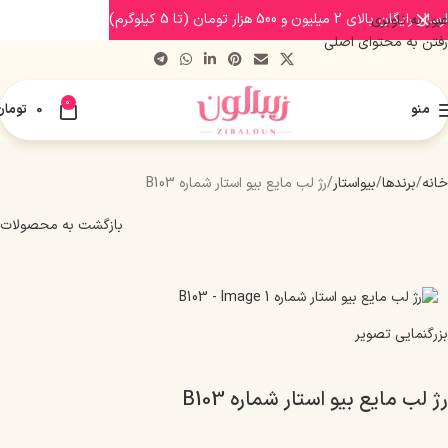
ارسال رایگان بالای 2 میلیون و 500 هزار تومان (تا 5 کیلوگرم)
عبور به ناوبری
رفتن به محتوای اصلی
0
منو
0
تومان
خانه
برندها
بیواستار
رژ لب مایع بیو استار شماره B103
بازگشت به محصولات
بزرگنمایی تصویر
رژ لب مایع بیو استار شماره B103