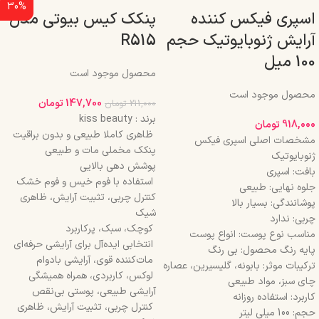
30%
اسپری فیکس کننده
پنکک کیس بیوتی مدل
آرایش ژنوبایوتیک حجم
R515
100 میل
محصول موجود است
محصول موجود است
147,700
تومان
211,000
تومان
برند : kiss beauty
918,000
تومان
ظاهری کاملا طبیعی و بدون براقیت
مشخصات اصلی اسپری فیکس
پنکک مخملی مات و طبیعی
ژنوبایوتیک
پوشش دهی بالایی
بافت: اسپری
استفاده با فوم خیس و فوم خشک
جلوه نهایی: طبیعی
کنترل چربی، تثبیت آرایش، ظاهری
پوشانندگی: بسیار بالا
شیک
چربی: ندارد
کوچک، سبک، پرکاربرد
مناسب نوع پوست: انواع پوست
انتخابی ایده‌آل برای آرایشی حرفه‌ای
پایه رنگ محصول: بی رنگ
مات‌کننده قوی، آرایشی بادوام
ترکیبات موثر: بابونه، گلیسیرین، عصاره
لوکس، کاربردی، همراه همیشگی
چای سبز، مواد طبیعی
آرایشی طبیعی، پوستی بی‌نقص
کاربرد: استفاده روزانه
کنترل چربی، تثبیت آرایش، ظاهری
حجم: 100 میلی لیتر