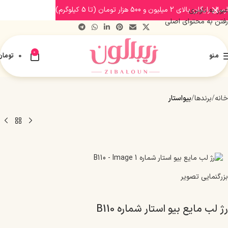
ارسال رایگان بالای 2 میلیون و 500 هزار تومان (تا 5 کیلوگرم)
عبور به ناوبری
رفتن به محتوای اصلی
0
منو
0
تومان
خانه
برندها
بیواستار
بزرگنمایی تصویر
رژ لب مایع بیو استار شماره B110