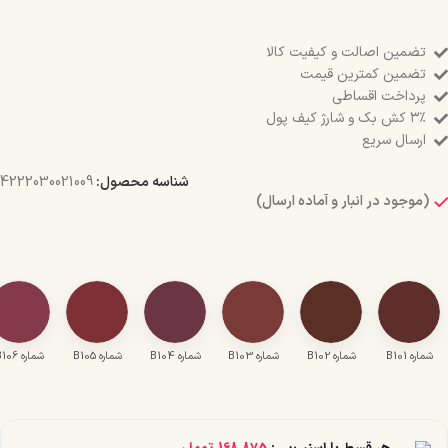
تضمین اصالت و کیفیت کالا
تضمین کمترین قیمت
پرداخت اقساطی
۳٪ کش بک و شارژ کیف پول
ارسال سریع
شناسه محصول:
4222030021009
(موجود در انبار و آماده ارسال)
شماره B101
شماره B102
شماره B103
شماره B104
شماره B105
شماره B106
هر قسط با اسنپ‌پی:
168,875
تومان