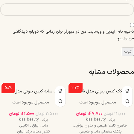
ذخیره نام، ایمیل و وبسایت من در مرورگر برای زمانی که دوباره دیدگاهی
می‌نویسم.
محصولات مشابه
50%
30%
پنکک کیس بیوتی مدل R515
پالت سایه کیس بیوتی مدل R62
محصول موجود است
محصول موجود است
147,700
تومان
112,500
تومان
211,000
تومان
225,000
تومان
برند : kiss beauty
برند : kiss beauty
ظاهری کاملا طبیعی و بدون براقیت
مات , براق , اکلیلی
پنکک مخملی مات و طبیعی
کشور مبداء برند ایران