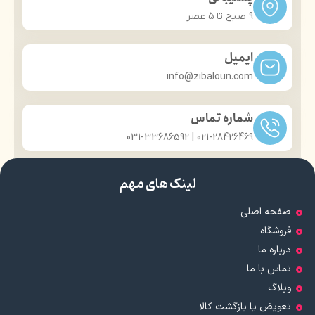
حجم: 30 میلی لیتر
حجم: 30 میلی لیتر
ع
9 صبح تا ۵ عصر
نوع محفظه نگهدارنده: تیوپی
نوع محفظه نگهدارنده: تیوپی
ح
برند: ژنو بایوتیک
برند: ژنو بایوتیک
کشور مبدا برند: ایران
کشور مبدا برند: ایران
ایمیل
info@zibaloun.com
شماره تماس
021-28426469 | 031-33686592
لینک های مهم
صفحه اصلی
فروشگاه
درباره ما
تماس با ما
وبلاگ
تعویض یا بازگشت کالا