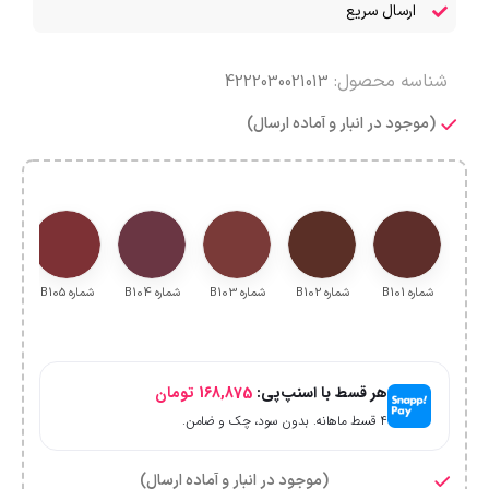
ارسال سریع
شناسه محصول:
4222030021013
(موجود در انبار و آماده ارسال)
شماره B101
شماره B102
شماره B103
شماره B104
شماره B105
شما
هر قسط با اسنپ‌پی:
168,875
تومان
۴ قسط ماهانه. بدون سود، چک و ضامن.
(موجود در انبار و آماده ارسال)