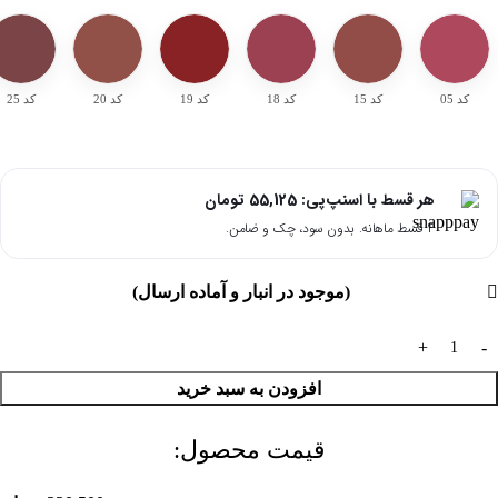
کد 05
کد 15
کد 18
کد 19
کد 20
کد 25
هر قسط با اسنپ‌پی:
55,125
تومان
۴ قسط ماهانه. بدون سود، چک و ضامن.
(موجود در انبار و آماده ارسال)
افزودن به سبد خرید
قیمت محصول:​