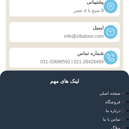
پشتیبانی
9 صبح تا ۵ عصر
ایمیل
info@zibaloun.com
شماره تماس
021-28426469 | 031-33686592
لینک های مهم
صفحه اصلی
فروشگاه
درباره ما
تماس با ما
وبلاگ