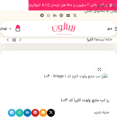
ارسال رایگان بالای 2 میلیون و 500 هزار تومان (تا 5 کیلوگرم)
عبور به ناوبری
رفتن به محتوای اصلی
0
منو
0
تومان
خانه
برندها
کاپرا
بزرگنمایی تصویر
رژ لب مایع ولوت کاپرا کد L04
اشتراک گذاری: