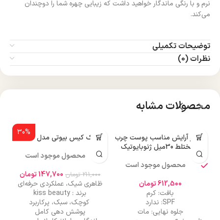
نرم و با رنگی ماندگار خواهید داشت که زیبایی چهره شما را دوچندان
می‌کند.
توضیحات تکمیلی
نظرات (0)
محصولات مشابه
30%
پرایمر آرایش مناسب پوست چرب
پنکک کیس بیوتی مدل R505
پا
و مختلط 30میل ژنوبایوتیک
محصول موجود است
محصول موجود است
147,700
تومان
211,000
تومان
612,500
تومان
ظاهری شیک، عملکردی حرفه‌ای
بافت: کرم
برند : kiss beauty
SPF: ندارد
کوچک، سبک، پرکاربرد
جلوه نهایی: مات
پوشش دهی کامل
ص