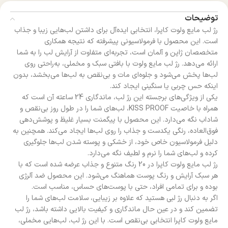
توضیحات
رژ لب مایع ولوت کاپرا، انتخابی ایده‌آل برای داشتن لب‌هایی زیبا و جذاب
است. این محصول با فرمولاسیونی پیشرفته که نتیجه همکاری
متخصصان ژاپن و آلمان است، تجربه‌ای متفاوت از آرایش لب را به شما
ارائه می‌دهد. رژ لب مایع ولوت با بافتی سبک و مخملی، به‌راحتی روی
لب‌ها پخش می‌شود و جلوه‌ای مات و بی‌نقص به لب‌ها می‌بخشد، بدون
اینکه حس چربی یا سنگینی ایجاد کند.
یکی از ویژگی‌های برجسته این رژ لب، ماندگاری 24 ساعته آن است که
همراه با خاصیت KISS PROOF، لب‌های شما را در طول روز بی‌نقص و
شاداب نگه می‌دارد. این محصول با پیگمنت بسیار غلیظ و پوشش‌دهی
فوق‌العاده، رنگی یکدست و جذاب را روی لب‌ها ایجاد می‌کند. همچنین به
دلیل فرمولاسیون خاص خود، از خشکی و پوسته شدن لب‌ها جلوگیری
کرده و لب‌های شما را نرم و لطیف نگه می‌دارد.
رژ لب مایع ولوت کاپرا در 20 رنگ متنوع و جذاب عرضه شده است که با
هر سبک آرایش و رنگ پوست هماهنگ می‌شود. این محصول ضد آلرژی
بوده و برای تمامی افراد، حتی با پوست‌های حساس، مناسب است.
اگر به دنبال رژ لبی هستید که علاوه بر زیبایی، سلامت لب‌های شما را
تضمین کند و در عین حال ماندگاری و کیفیت بالایی داشته باشد، رژ لب
مایع ولوت کاپرا انتخابی بی‌نقص است. با این رژ لب، لب‌هایی مخملی،