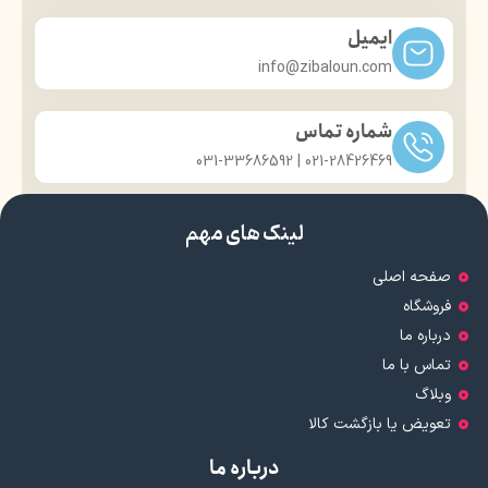
ایمیل
info@zibaloun.com
شماره تماس
021-28426469 | 031-33686592
لینک های مهم
صفحه اصلی
فروشگاه
درباره ما
تماس با ما
وبلاگ
تعویض یا بازگشت کالا
درباره ما