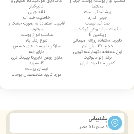
مناسب نوع پوست: پوست چرب و
ماندگاری طولانیکاملا طبیعی و
مختلط
تاثیرگذار
م
پوشانندگی: مات
فاقد چربی
چربی: ندارد
خاصیت ضد آب
ضد آب: نیست
قابلیت استفاده به صورت خشک و
ای
ترکیبات موثر: روغن آووکادو و
مرطوب
ویتامین E
مناسب انواع پوست
کاربرد: استفاده روزانه، مهمانی
تنوع رنگ بالا
حجم: 30 میلی لیتر
سازگار با پوست های حساس
عد
نوع محفظه نگهدارنده: تیوپی
دارای آینه
حاو
برند: ژنو بایوتیک
دارای روغن کاپریکا پیلینگ تری
کشور مبدا برند: ایران
گلیسیرید
آبرسان پوست
مورد تایید متخصصان پوست
م
پشتیبانی
9 صبح تا ۵ عصر