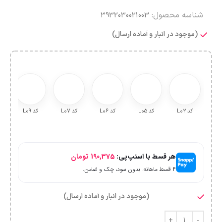
شناسه محصول:
3932030021003
(موجود در انبار و آماده ارسال)
کد L۰۲
کد L۰5
کد L۰6
کد L۰7
کد L09
هر قسط با اسنپ‌پی:
190,375
تومان
۴ قسط ماهانه. بدون سود، چک و ضامن.
(موجود در انبار و آماده ارسال)