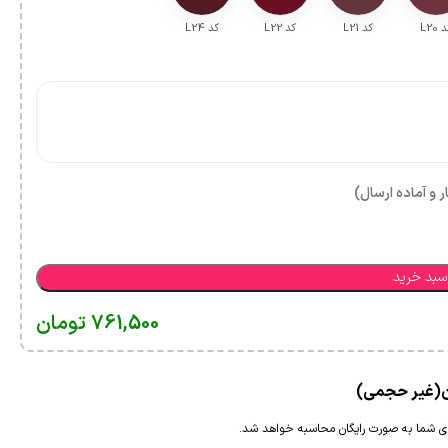
 L20
کد L21
کد L22
کد L24
ر و آماده ارسال)
سبد خرید
761,500
تومان