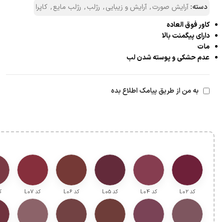
دسته:
آرایش صورت
,
آرایش و زیبایی
,
رژلب
,
رژلب مایع
,
کاپرا
کاور فوق العاده
دارای پیگمنت بالا
مات
عدم حشکی و پوسته شدن لب
به من از طریق پیامک اطلاع بده
کد L۰۲
کد L۰4
کد L۰5
کد L۰6
کد L۰7
کد