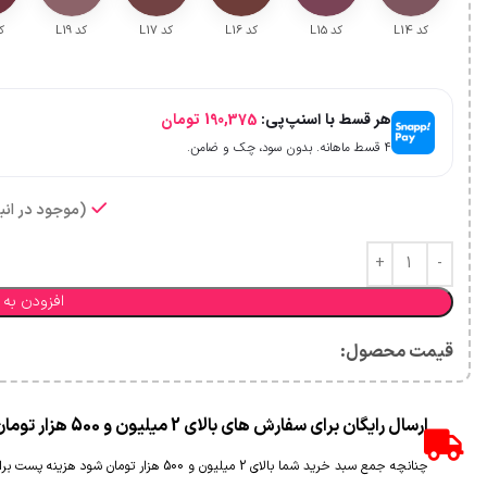
کد L14
کد L15
کد L16
کد L17
کد L19
کد
هر قسط با اسنپ‌پی:
190,375
تومان
۴ قسط ماهانه. بدون سود، چک و ضامن.
(موجود در انبا
افزودن به 
قیمت محصول:​
ارسال رایگان برای سفارش های بالای 2 میلیون و 500 هزار تومان(غیر حجمی)
چنانچه جمع سبد خرید شما بالای 2 میلیون و 500 هزار تومان شود هزینه پست برای شما به صورت رایگان محاسبه خواهد شد.