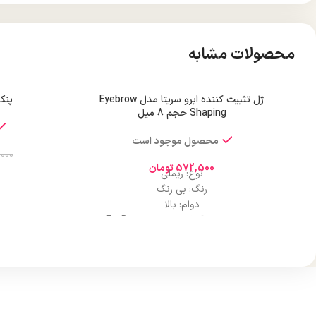
محصولات مشابه
ژل تثبیت کننده ابرو سریتا مدل Eyebrow
پنکک
Shaping حجم 8 میل
محصول موجود است
,000
572,500
تومان
نوع: ریملی
رنگ: بی رنگ
دوام: بالا
ک
ترکیبات موثر: آلوئه ورا، ویتامین B5 و E
کاربرد: استفاده روزانه، مهمانی، گریم تخصصی
ماندگاری: 24 ساعته
قابلیت ا
حجم: 8 میلی لیتر
برند: سریتا
ساز