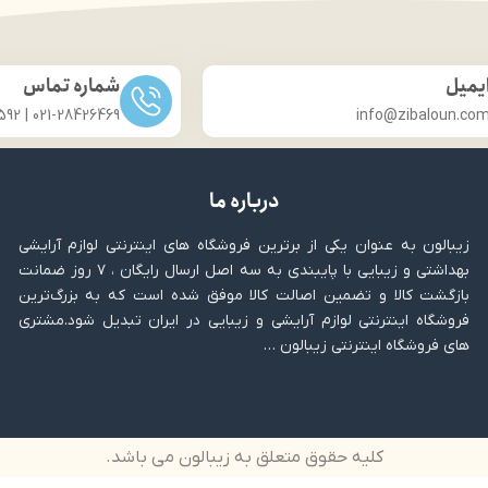
ن کاپریکا پیلینگ تری گلیسیرید
کنترل چربی، تثبیت آرایش، ظا
آبرسان پوست
کوچک اما پرکاربرد
د تایید متخصصان پوست
زیبایی و مراقبت از پوست در ی
یمیل
شماره تماس
021-28426469 | 031-33686592
info@zibaloun.co
درباره ما
زیبالون به عنوان یکی از برترین فروشگاه های اینترنتی لوازم آرایشی
بهداشتی و زیبایی با پایبندی به سه اصل ارسال رایگان ، ۷ روز ضمانت
بازگشت کالا و تضمین اصالت کالا موفق شده است که به بزرگ‌ترین
فروشگاه اینترنتی لوازم آرایشی و زیبایی در ایران تبدیل شود.مشتری
های فروشگاه اینترنتی زیبالون …
کلیه حقوق متعلق به زیبالون می باشد.