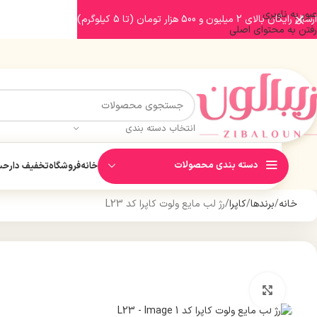
عبور به ناوبری
ارسال رایگان بالای 2 میلیون و 500 هزار تومان (تا 5 کیلوگرم)
رفتن به محتوای اصلی
انتخاب دسته بندی
دسته بندی محصولات
خانه
فروشگاه
تخفیف دار
حسا
خانه
برندها
کاپرا
رژ لب مایع ولوت کاپرا کد L23
بزرگنمایی تصویر