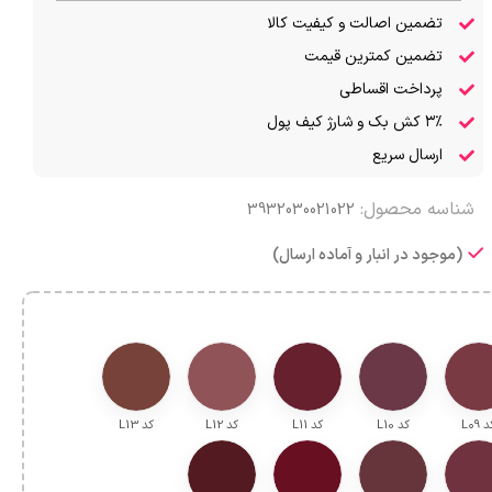
تضمین اصالت و کیفیت کالا
تضمین کمترین قیمت
پرداخت اقساطی
۳٪ کش بک و شارژ کیف پول
ارسال سریع
شناسه محصول:
3932030021022
(موجود در انبار و آماده ارسال)
 L۰9
کد L10
کد L11
کد L12
کد L13