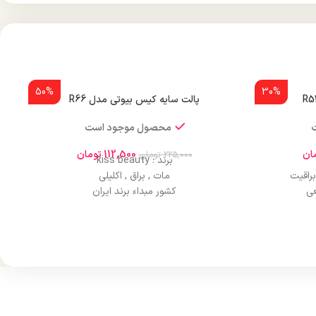
50%
30%
پالت سایه کیس بیوتی مدل R66
محصول موجود است
ان
112,500
تومان
225,000
تومان
برند : kiss beauty
راقیت
مات , براق , اکلیلی
عی
کشور مبداء برند ایران
صادر کننده مجوز سازمان غذا و دارو
 خشک
ماندگاری و دوام بسیار طولانی
هری شیک
اثرگذاری عالی
دارای هولوگرام اصالت کالا
رفه‌ای
ایجاد درخشندگی و تلالو خاص بر روی پوست
وام
پوششدهی یک دست
شگی
بافت نرم و سبک
نقص
عدم پخش شدن در اطراف چشم