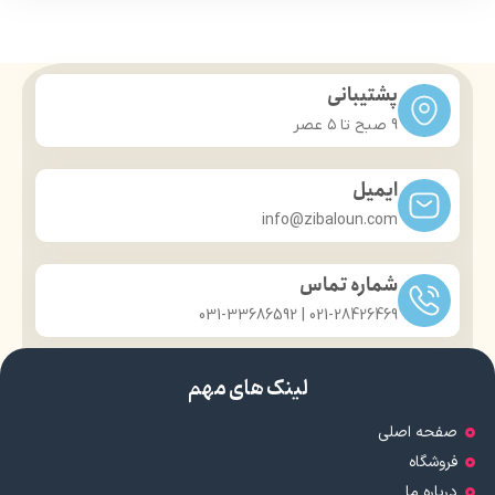
گریم تخصصی
قابلیت استفاده به صورت خشک و
ماندگاری: 24 ساعته
مرطوب
حجم: 8 میلی لیتر
مناسب انواع پوست
برند: سریتا
تنوع رنگ بالا
پشتیبانی
سازگار با پوست های حساس
دارای آینه
9 صبح تا ۵ عصر
دارای روغن کاپریکا پیلینگ تری
گلیسیرید
آبرسان پوست
ایمیل
مورد تایید متخصصان پوست
info@zibaloun.com
شماره تماس
021-28426469 | 031-33686592
لینک های مهم
صفحه اصلی
فروشگاه
درباره ما