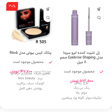
30%
ژل تثبیت کننده ابرو سریتا
پنکک کیس بیوتی مدل R505
مدل Eyebrow Shaping حجم
محصول موجود است
8 میل
محصول موجود است
147,700
تومان
211,000
تومان
ظاهری شیک، عملکردی حرفه‌ای
برند : kiss beauty
572,500
تومان
نوع: ریملی
کوچک، سبک، پرکاربرد
رنگ: بی رنگ
پوشش دهی کامل
دوام: بالا
ماندگاری طولانیکاملا طبیعی و
ترکیبات موثر: آلوئه ورا، ویتامین
تاثیرگذار
B5 و E
فاقد چربی
کاربرد: استفاده روزانه، مهمانی،
خاصیت ضد آب