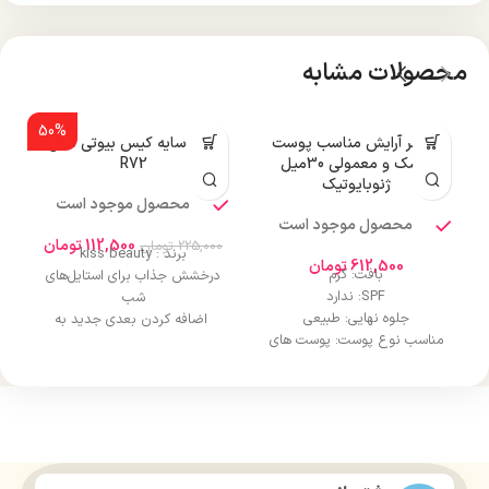
محصولات مشابه
50%
پرایمر آرایش مناسب پوست
پالت سایه کیس بیوتی مدل
پ
خشک و معمولی 30میل
R72
ژنوبایوتیک
محصول موجود است
محصول موجود است
0
112,500
تومان
225,000
تومان
برند : kiss beauty
612,500
تومان
بافت: کرم
درخشش جذاب برای استایل‌های
SPF: ندارد
شب
جلوه نهایی: طبیعی
اضافه کردن بعدی جدید به
مناسب نوع پوست: پوست های
آرایش چشم
خشک و نرمال
نرم، آسان برای بلند شدن و بدون
پوشانندگی: بالا
پوسته‌ شدن
ک
چربی: ندارد
رنگ‌های غنی و یکدست با یک بار
ضد آب: نیست
استفاده
ترکیبات موثر: ویتامین‌های A،C و
ماندگاری تمام‌روزه بدون نیاز به
E
ترمیم