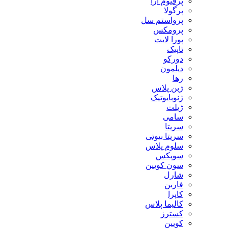
پرفیوم آرا
پرگولا
پرواستم سل
پرومکس
پورا لایت
تاپیک
دورکو
دیلمون
رها
ژبن پلاس
ژنوبایوتیک
ژیلت
سامی
سریتا
سریتا بیوتی
سلوم پلاس
سوپکس
سون کویین
شارل
فاربن
کاپرا
کالیما پلاس
کسترز
کویین