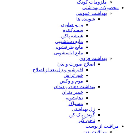
ملزومات کودک
محصولات بهداشتی
بهداشت عمومی
شوینده ها
پن و صابون
سفیدکننده
شیشه پاکن
مایع دستشویی
مایع ظرفشویی
مایع لباسشویی
بهداشت فردی
اصلاح صورت و بدن
افترشیو و ژل بعد از اصلاح
خود تراش
موم و وکس
بهداشت دهان و دندان
خمیر دندان
دهانشویه
مسواک
ژل بهداشتی
گوش پاک کن
ناخن گیر
مراقبت از پوست
مراقبت بدن