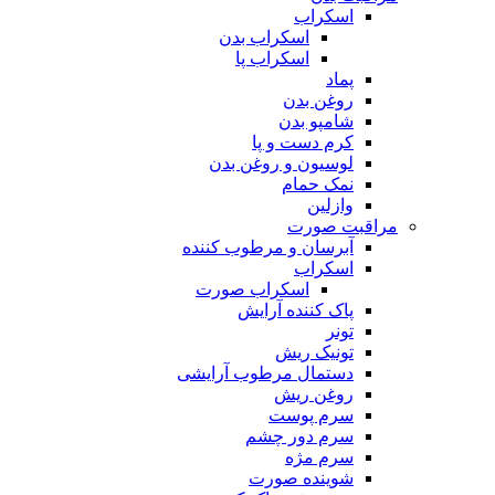
اسکراب
اسکراب بدن
اسکراب پا
پماد
روغن بدن
شامپو بدن
کرم دست و پا
لوسیون و روغن بدن
نمک حمام
وازلین
مراقبت صورت
آبرسان و مرطوب کننده
اسکراب
اسکراب صورت
پاک کننده آرایش
تونر
تونیک ریش
دستمال مرطوب آرایشی
روغن ریش
سرم پوست
سرم دور چشم
سرم مژه
شوینده صورت