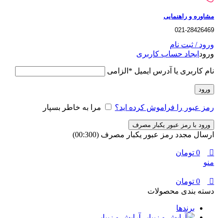
مشاوره و راهنمایی
021-28426469
ورود / ثبت نام
ورود
ایجاد حساب کاربری
نام کاربری یا آدرس ایمیل
*
الزامی
ورود
رمز عبور را فراموش کرده اید؟
مرا به خاطر بسپار
ورود با رمز عبور یکبار مصرف
ارسال مجدد رمز عبور یکبار مصرف
(00:
300
)
0
تومان
منو
0
تومان
دسته بندی محصولات
برندها
آرایش و زیبایی