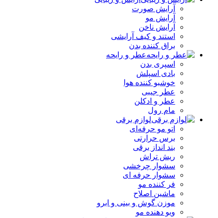
آرایش صورت
آرایش مو
آرایش ناخن
استند و کیف آرایشی
براق کننده بدن
عطر و رایحه
اسپری بدن
بادی اسپلش
خوشبو کننده هوا
عطر جیبی
عطر و ادکلن
مام رول
لوازم برقی
اتو مو حرفه‌ای
برس حرارتی
بند انداز برقی
ریش تراش
سشوار چرخشی
سشوار حرفه ای
فر کننده‌ مو
ماشین اصلاح
موزن گوش و بینی و ابرو
ویو دهنده مو