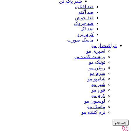
شیر پاک کن
ضد آفتاب
ضد آکنه
ضد جوش
ضد چروک
ضد لک
کرم ابرو
ماسک صورت
مراقبت از مو
اسپری مو
پرپشت کننده مو
تونیک مو
روغن مو
سرم مو
شامپو مو
شیر مو
فوم مو
کرم مو
لوسیون مو
ماسک مو
نرم کننده مو
جستجو