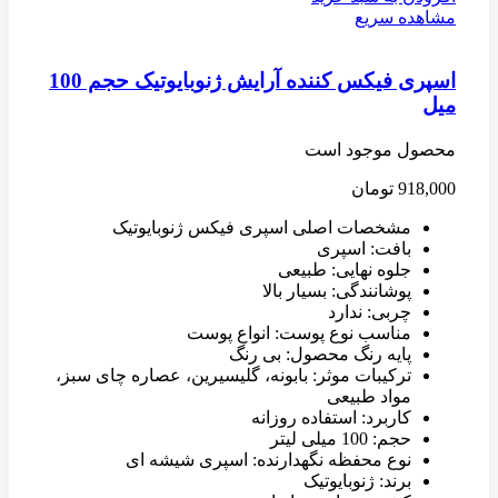
مشاهده سریع
اسپری فیکس کننده آرایش ژنوبایوتیک حجم 100
میل
محصول موجود است
918,000
تومان
مشخصات اصلی اسپری فیکس ژنوبایوتیک
بافت: اسپری
جلوه نهایی: طبیعی
پوشانندگی: بسیار بالا
چربی: ندارد
مناسب نوع پوست: انواع پوست
پایه رنگ محصول: بی رنگ
ترکیبات موثر: بابونه، گلیسیرین، عصاره چای سبز،
مواد طبیعی
کاربرد: استفاده روزانه
حجم: 100 میلی لیتر
نوع محفظه نگهدارنده: اسپری شیشه ای
برند: ژنوبایوتیک