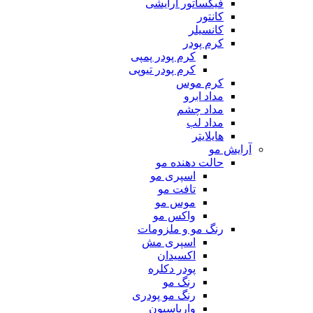
فیکساتور آرایشی
کانتور
کانسیلر
کرم پودر
کرم پودر پمپی
کرم پودر تیوپی
کرم موس
مداد ابرو
مداد چشم
مداد لب
هایلایتر
آرایش مو
حالت دهنده مو
اسپری مو
تافت مو
موس مو
واکس مو
رنگ مو و ملزومات
اسپری مش
اکسیدان
پودر دکلره
رنگ مو
رنگ مو پودری
واریاسیون