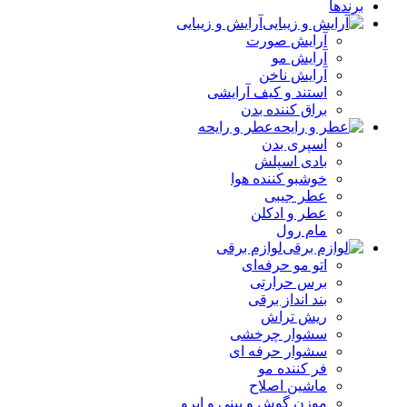
برندها
آرایش و زیبایی
آرایش صورت
آرایش مو
آرایش ناخن
استند و کیف آرایشی
براق کننده بدن
عطر و رایحه
اسپری بدن
بادی اسپلش
خوشبو کننده هوا
عطر جیبی
عطر و ادکلن
مام رول
لوازم برقی
اتو مو حرفه‌ای
برس حرارتی
بند انداز برقی
ریش تراش
سشوار چرخشی
سشوار حرفه ای
فر کننده‌ مو
ماشین اصلاح
موزن گوش و بینی و ابرو