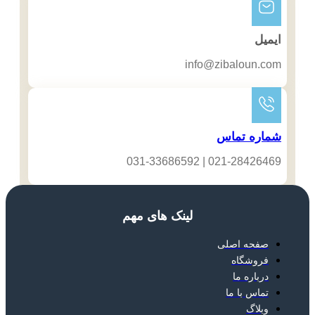
ایمیل
info@zibaloun.com
شماره تماس
021-28426469 | 031-33686592
لینک های مهم
صفحه اصلی
فروشگاه
درباره ما
تماس با ما
وبلاگ