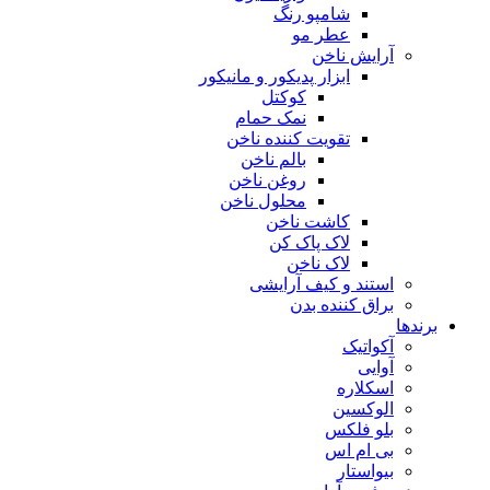
شامپو رنگ
عطر مو
آرایش ناخن
ابزار پدیکور و مانیکور
کوکتل
نمک حمام
تقویت کننده ناخن
بالم ناخن
روغن ناخن
محلول ناخن
کاشت ناخن
لاک پاک کن
لاک ناخن
استند و کیف آرایشی
براق کننده بدن
برندها
آکواتیک
آوایی
اسکلاره
الوکسین
بلو فلکس
بی ام اس
بیواستار