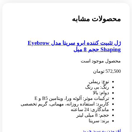
محصولات مشابه
ژل تثبیت کننده ابرو سریتا مدل Eyebrow
Shaping حجم 8 میل
محصول موجود است
572,500
تومان
نوع: ریملی
رنگ: بی رنگ
دوام: بالا
ترکیبات موثر: آلوئه ورا، ویتامین B5 و E
کاربرد: استفاده روزانه، مهمانی، گریم تخصصی
ماندگاری: 24 ساعته
حجم: 8 میلی لیتر
برند: سریتا
افزودن به سبد خرید