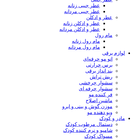
عطر جیبی زنانه
عطر جیبی مردانه
عطر و ادکلن
عطر و ادکلن زنانه
عطر و ادکلن مردانه
مام رول
مام رول زنانه
مام رول مردانه
لوازم برقی
اتو مو حرفه‌ای
برس حرارتی
بند انداز برقی
ریش تراش
سشوار چرخشی
سشوار حرفه ای
فر کننده‌ مو
ماشین اصلاح
موزن گوش و بینی و ابرو
ویو دهنده مو
مادر و کودک
دستمال مرطوب کودک
شامپو و نرم کننده کودک
مسواک کودک