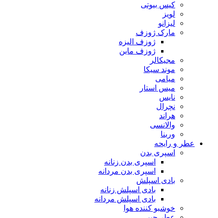
کیس بیوتی
لویز
لیزانو
مارک ژوزف
ژوزف الیزه
ژوزف ماین
مجیکالر
موند سیکا
میامی
میس استار
نایس
نچرال
هراند
والانسی
وربنا
عطر و رایحه
اسپری بدن
اسپری بدن زنانه
اسپری بدن مردانه
بادی اسپلش
بادی اسپلش زنانه
بادی اسپلش مردانه
خوشبو کننده هوا
عطر جیبی