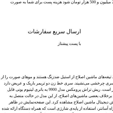
چنانچه جمع سبد خرید شما بالای 2 میلیون و 500 هزار تومان شود هزینه پست برای شما به صورت
ارسال سریع سفارشات
با پست پیشتاز
ر می‌کند. تیغه‌های ماشین اصلاح از استیل ضدزنگ هستند و موهای صورت را از
سری چرخشی می‌نشیند. سری خط زن دو تریمر باریک و عریض دارد
که برای خط انداختن و مرتب کردن موهای ریش و سبیل بسیار مناسب‌اند. عرض خط زن پهن 32 میلی‌متر و عرض خط زن باریک 8.3 میلی‌متر است. ریش تراش پرومکس مدل 9900 به باتری لیتیوم یونی قابل
ن به شکل بی‌سیم از دستگاه استفاده کرد. برخلاف بعضی ماشین‌های اصلاح، از این مدل در حالت متصل به
ایش دیجیتال ماشین اصلاح مشاهده کرد. این صفحه‌نمایش در ظاهر
 آسانتر، استفاده از پایه‌ی شارژی است که همراه دستگاه ارائه شده