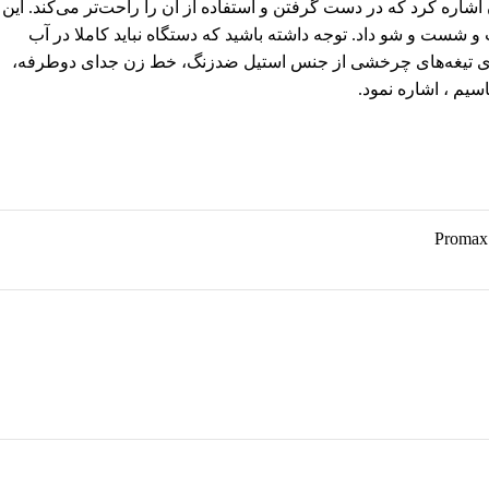
گی‌های ظاهری ماشین اصلاح پرومکس مدل 9900 باید به طراحی ارگونومیک آن اشاره کرد که در دست گرفتن و استفاده از آن را راحت‌تر می‌کند. این
یر شیر آب گرفت و شست و شو داد. توجه داشته باشید که دستگاه نباید کاملا در آب
 برای نگه‌داری از ماشین اصلاح می‌توان از کیف پلاستیکی آن استفاده کرد. به طور خلاصه ریش تراش پرومکس مدل 9900 دارای تیغه‌‌های چرخشی از جنس استیل ضدزنگ، خط زن جدای دوطرفه،
سیم ، اشاره نمود.